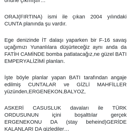
önüne çıkmıştır…
ORAJ(FIRTINA) ismi ile çıkan 2004 yılındaki
CUNTA planında şu vardır.
Ege denizinde İT dalaşı yaparken bir F-16 savaş
uçağımızı Yunanlılara düşürteceğiz aynı anda da
FATİH CAMİNDE bomba patlatacağız,ne güzel BATI
EMPERYALİZİMİ planları.
İşte böyle planlar yapan BATI tarafından angaje
edilmiş CUNTALAR ve GİZLİ MAHFİLLER
yüzünden,ERGENEKON,BALYOZ,
ASKERİ CASUSLUK davaları ile TÜRK
ORDUSUNUN içini boşalttılar gerçek
ERGENEKONU DA (stay beheind)GERİDE
KALANLARI DA gizlediler…