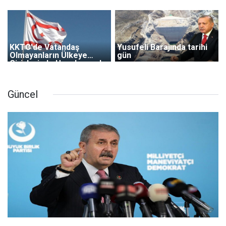
KKTC'de Vatandaş
Yusufeli Barajında tarihi
Olmayanların Ülkeye
gün
Girişlerinde Uygulanacak
Koşullar Belirlendi
Güncel