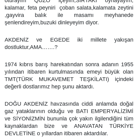
oturayım QUZO içeyim,SIRTAKİ oynayayım,
kalamar, feta peyniri çoban salata,kalamata zeytini
,gayvira balık ile masamı meyhanede
şenlendireyim,buzuki dinleyeyim diyor.
AKDENİZ ve EGEDE iki millete yakışan
dostluktur,AMA…….?
1974 kıbrıs barış harekatından sonra adanın 1955
yılından itibaren kurtulmasında emeyi büyük olan
TMT(TÜRK MUKAVEMET TEŞKİLATI) içindeki
değerli dostlarımız hep şunu aktardı.
DOĞU AKDENİZ havzasında ciddi anlamda doğal
gaz yataklarının olduğu ve BATI EMPERYALİZİMİ
ve SİYONİZMİN bununla çok yakın ilgilendiğini tüm
kaynaklardan bize ve ANAVATAN TÜRKİYE
DEVLETİNE o yıllardan itibaren aktardılar.