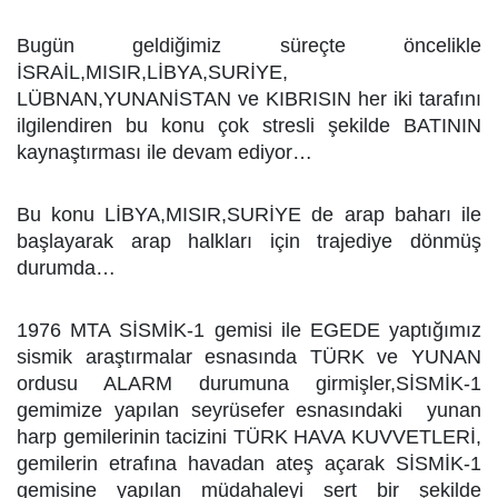
Bugün geldiğimiz süreçte öncelikle
İSRAİL,MISIR,LİBYA,SURİYE,
LÜBNAN,YUNANİSTAN ve KIBRISIN her iki tarafını
ilgilendiren bu konu çok stresli şekilde BATININ
kaynaştırması ile devam ediyor…
Bu konu LİBYA,MISIR,SURİYE de arap baharı ile
başlayarak arap halkları için trajediye dönmüş
durumda…
1976 MTA SİSMİK-1 gemisi ile EGEDE yaptığımız
sismik araştırmalar esnasında TÜRK ve YUNAN
ordusu ALARM durumuna girmişler,SİSMİK-1
gemimize yapılan seyrüsefer esnasındaki yunan
harp gemilerinin tacizini TÜRK HAVA KUVVETLERİ,
gemilerin etrafına havadan ateş açarak SİSMİK-1
gemisine yapılan müdahaleyi sert bir şekilde