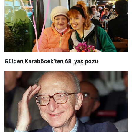
Gülden Karaböcek'ten 68. yaş pozu