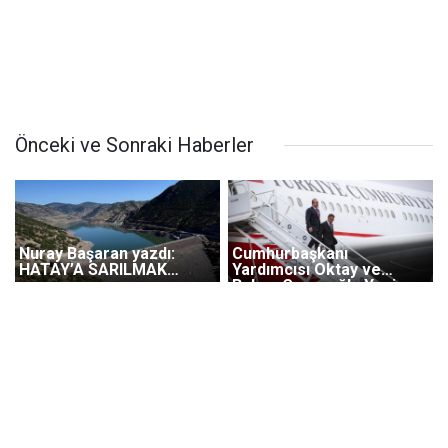
Önceki ve Sonraki Haberler
Nuray Başaran yazdı:
Cumhurbaşkanı
HATAY’A SARILMAK…
Yardımcısı Oktay ve
Bakan Çavuşoğlu Yeni
Zelanda’da