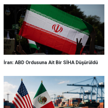
İran: ABD Ordusuna Ait Bir SİHA Düşürüldü