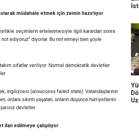
İs
 olarak müdahale etmek için zemin hazırlıyor
llikle seçimlerin ertelenmesiyle ilgili karardan sonra
 not ediyoruz" diyorlar. Bu not etmeyi ben şöyle
takım sıfatlar veriliyor. Normal demokratik devletler
er.
Yü
k, ingilizcesi (unsuccess failed state). Vatandaşlarının
Dö
Uz
en, onlara sıkıntı yaşatan, onların düşünce hürriyetlerini
şarısız devletler.
t ilan edilmeye çalışılıyor