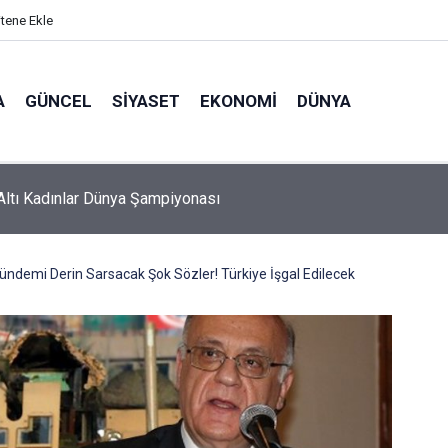
itene Ekle
A
GÜNCEL
SIYASET
EKONOMI
DÜNYA
Altı Kadınlar Dünya Şampiyonası
ndemi Derin Sarsacak Şok Sözler! Türkiye İşgal Edilecek