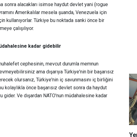
ha sonra alacakları isimse haydut devlet yani (rogue
vramını Amerikalılar mesela şuanda, Venezuela için
çin kullanıyorlar. Türkiye bu noktada sanki önce bir
meye çalışılıyor.
dahalesine kadar gidebilir
 muhalefet cephesinin, mevcut durumla memnun
sevmeyebilirsiniz ama dışarıya Türkiye'nin bir başarısız
erecek olursanız, Türkiye'nin iç savunmasını iç birliğini
bu kolaylıkla önce başarısız devlet sonra da haydut
ru gider. Ve dışardan NATO'nun müdahalesine kadar
Ye