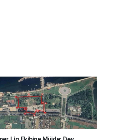
per Lig Ekibine Müjde: Dev