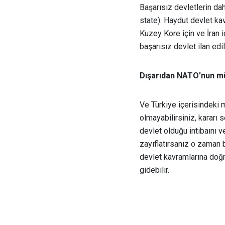
Başarısız devletlerin da
state). Haydut devlet ka
Kuzey Kore için ve İran i
başarısız devlet ilan edil
Dışarıdan NATO'nun mü
Ve Türkiye içerisindeki
olmayabilirsiniz, kararı 
devlet olduğu intibaını v
zayıflatırsanız o zaman 
devlet kavramlarına doğ
gidebilir.