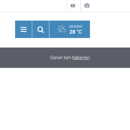
İstanbul
28 °C
Mahkemeden Milyonlarca Kiracıyı İlgilendiren Ems
11:08
Günün tüm
haberleri
Değiştirebilir