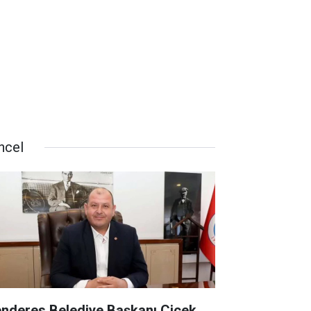
ncel
nderes Belediye Başkanı Çiçek