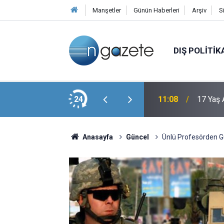
Manşetler
Günün Haberleri
Arşiv
S
DIŞ POLITIK
k Dahil 16 Şüpheli Adliyede
24
11:08
17 Yaş 
Anasayfa
Güncel
Ünlü Profesörden Gü