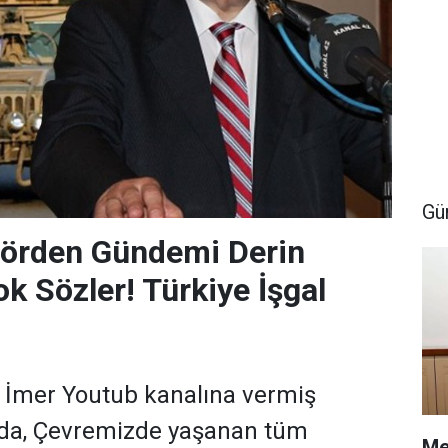
Gü
sörden Gündemi Derin
k Sözler! Türkiye İşgal
r İmer Youtub kanalına vermiş
jda, Çevremizde yaşanan tüm
Me