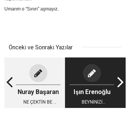
Umarım o “Sınırı” aşmayız.
Önceki ve Sonraki Yazılar
Nuray Başaran
Işın Erenoğlu
NE ÇEKTİN BE
BEYNİNİZİ
‘HALK’IN BANKASI!..
BAŞKASININ
YÖNETMESİ, BEYİN
HACKLEMEK
MÜMKÜN!