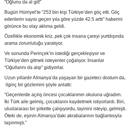
“Oğlunu da al git!”
Bugün Hürriyet’te “253 bin kişi Türkiye’den göç etti. Göç
edenlerin sayısı geçen yıla göre yüzde 42.5 arttı” haberini
görünce bu olay aklıma geldi.
Özellikle ekonomik kriz, pek çok insana çareyi yurtdışında
arama zorunluluğu yaratıyor.
Ve sonunda Perinçek’in istediği gerçekleşiyor ve
Türkiye’den gitmek isteyenler çoğalıyor. İnsanlar
“Oğullarını da alıp” gidiyorlar.
Uzun yıllardır Almanya’da yaşayan bir gazeteci dostum da,
ilginç bir gözlemini şöyle anlattı:
“Geçenlerde açılış öncesi çocuklarımın okuluna uğradım.
İki Türk aile gelmiş, çocuklarını kaydetmek istiyorlardı. Biri,
uluslararası bir şirkette çalışıyordu, tayinini isteyip, gelmişti.
Öteki de, eşinin Almanya’daki akrabalarının bağlantısıyla
taşınmıştı.”