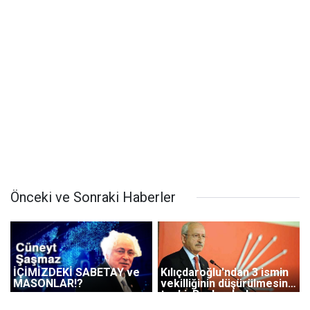
Önceki ve Sonraki Haberler
İÇİMİZDEKİ SABETAY ve
Kılıçdaroğlu'ndan 3 ismin
MASONLAR!?
vekilliğinin düşürülmesine
tepki: Bunlar darbe
döneminde yaşadığımız