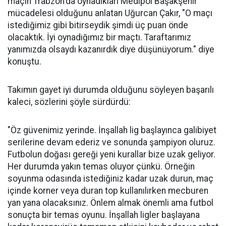
maçın Trabzon'da oynadıkları Medipol Başakşehir
mücadelesi olduğunu anlatan Uğurcan Çakır, "O maçı
istediğimiz gibi bitirseydik şimdi üç puan önde
olacaktık. İyi oynadığımız bir maçtı. Taraftarımız
yanımızda olsaydı kazanırdık diye düşünüyorum." diye
konuştu.
Takımın gayet iyi durumda olduğunu söyleyen başarılı
kaleci, sözlerini şöyle sürdürdü:
"Öz güvenimiz yerinde. İnşallah lig başlayınca galibiyet
serilerine devam ederiz ve sonunda şampiyon oluruz.
Futbolun doğası gereği yeni kurallar bize uzak geliyor.
Her durumda yakın temas oluyor çünkü. Örneğin
soyunma odasında istediğiniz kadar uzak durun, maç
içinde korner veya duran top kullanılırken mecburen
yan yana olacaksınız. Önlem almak önemli ama futbol
sonuçta bir temas oyunu. İnşallah ligler başlayana