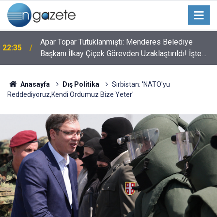
Apar Topar Tutuklanmıştı: Menderes Belediye
22:35
Başkanı İlkay Çiçek Görevden Uzaklaştırıldı! İşte
Alınan Kararın Perde Arkası
Anasayfa
Dış Politika
Sırbistan: 'NATO'yu
Reddediyoruz,Kendi Ordumuz Bize Yeter'