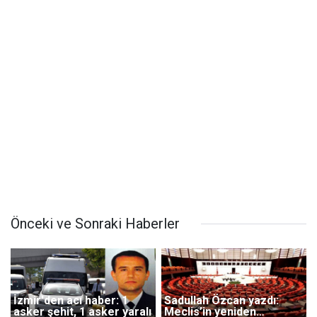
Önceki ve Sonraki Haberler
İzmir'den acı haber: 1
Sadullah Özcan yazdı:
asker şehit, 1 asker yaralı
Meclis’in yeniden