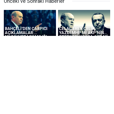
Önceki ve Sonraki Haberler
BAHÇELİ'DEN ÇARPICI
CELAL EREN ÇELİK
AÇIKLAMALAR:
YAZDI:MHP Mİ AKP'NİN
"CUMHURBAŞKANLIĞI
STEPNESİ YOKSA AKP Mİ
HÜKÜMET MODELİNİN
MHP'NİN MAHKUMU?
HER AŞAMASINDA
VARIZ.PAY SAHİBİYİZ"