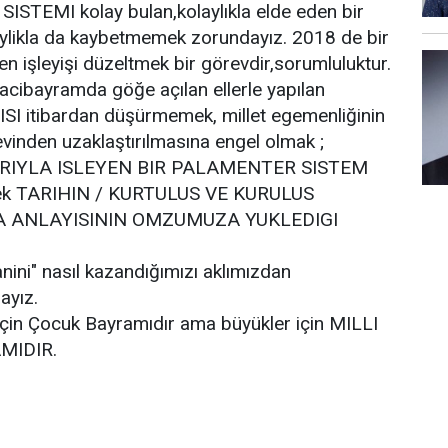
TEMI kolay bulan,kolaylıkla elde eden bir
ylikla da kaybetmemek zorundayız. 2018 de bir
en işleyişi düzeltmek bir görevdir,sorumluluktur.
cibayramda göğe açılan ellerle yapılan
SI itibardan düşürmemek, millet egemenliğinin
revinden uzaklaştırılmasına engel olmak ;
RIYLA ISLEYEN BIR PALAMENTER SISTEM
rmek TARIHIN / KURTULUS VE KURULUS
A ANLAYISININ OMZUMUZA YUKLEDIGI
nini" nasıl kazandığımızı aklımızdan
ayız.
için Çocuk Bayramıdır ama büyükler için MILLI
MIDIR.