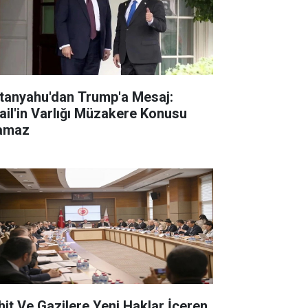
tanyahu'dan Trump'a Mesaj:
rail'in Varlığı Müzakere Konusu
amaz
hit Ve Gazilere Yeni Haklar İçeren