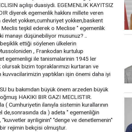
CLISIN açılışı duasiydi. EGEMENLIK KAYITSIZ
 diyerek egemenlik hakkını millete veren
a devlet yokken,cumhuriyet yokken,baskent
r Meclis teşkil ederek o Meclise " egemenlik
ki manayı düşünebiliyor musunuz? ..
şiklik ettiği söylenen ülkelerin
,Mussoloniden , Frankodan kurtulup
et egemenligi ile tanismalarinin 1945 ler
olursak bizim topraklarımızı kurtaran ve
 kuvvacilarimizin yaptıkları işin önemi daha iyi
 bu bakımdan büyük önem arzeden büyük
e doğmuş HAKIKI BIR GAZI MECLISTIR.
la ( Cumhuriyetin ilanıyla sistemin kurallarının
l de,sonrasında da ) adeta " egemenliğin
 , "kuvvetler ayriliginin" "denge ve denetlemenin"
bir rejimin bekçisi olmuştur.