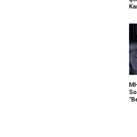
Ka
MH
So
"B