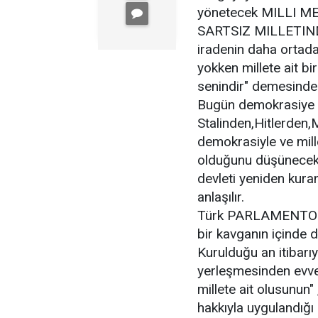
yönetecek MILLI ME
SARTSIZ MILLETINDIR
iradenin daha ortad
yokken millete ait bi
senindir" demesinde
Bugün demokrasiye be
Stalinden,Hitlerden
demokrasiyle ve mill
olduğunu düşünecek 
devleti yeniden kuran
anlaşılır.
Türk PARLAMENTOSU
bir kavganın içind
Kurulduğu an itibarıy
yerleşmesinden evve
millete ait olusunun"
hakkıyla uygulandığı 