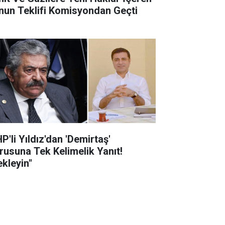
nun Teklifi Komisyondan Geçti
P'li Yıldız'dan 'Demirtaş'
rusuna Tek Kelimelik Yanıt!
ekleyin"