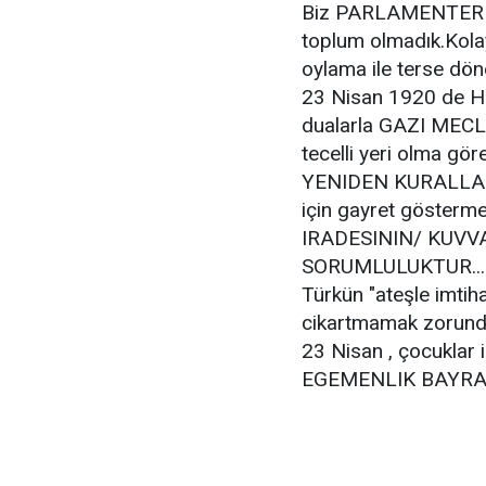
Biz PARLAMENTER SIS
toplum olmadık.Kola
oylama ile terse dön
23 Nisan 1920 de Ha
dualarla GAZI MECLI
tecelli yeri olma gö
YENIDEN KURALLA
için gayret göste
IRADESININ/ KUVV
SORUMLULUKTUR...
Türkün "ateşle imtiha
cikartmamak zorund
23 Nisan , çocuklar 
EGEMENLIK BAYRA