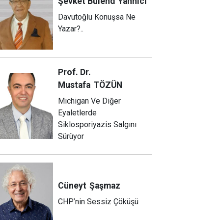
Şevket Bülend
Yahnici
Davutoğlu Konuşsa Ne
Yazar?..
Prof. Dr.
Mustafa
TÖZÜN
Michigan Ve Diğer
Eyaletlerde
Siklosporiyazis Salgını
Sürüyor
Cüneyt
Şaşmaz
CHP’nin Sessiz Çöküşü