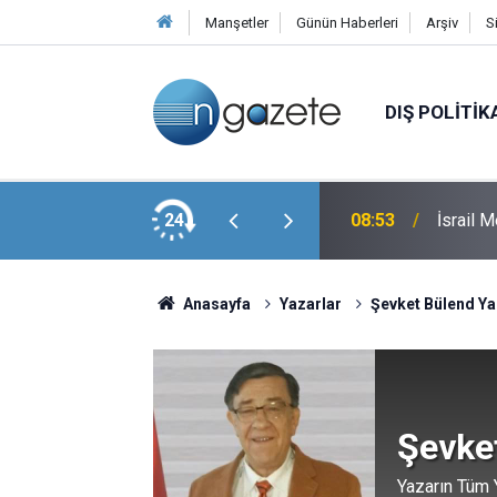
Manşetler
Günün Haberleri
Arşiv
S
DIŞ POLITIK
Ederim Ancak Askeri Saldırı Hala Bir Seçenek
24
08:53
İsrail 
Anasayfa
Yazarlar
Şevket Bülend Ya
Şevke
Yazarın Tüm Y