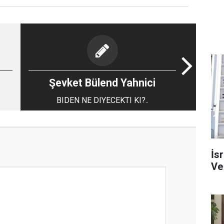
Şevket Bülend Yahnici
BIDEN NE DIYECEKTI KI?..
İs
Ve