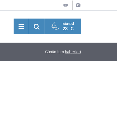
İstanbul
23 °C
08:51
Netanyahu'dan Trump'a Mesaj: İsrail'in Varlığı
Günün tüm
haberleri