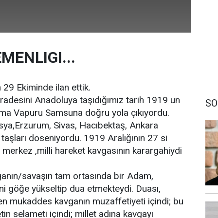
MENLIGI...
29 Ekiminde ilan ettik.
iradesini Anadoluya taşıdığımız tarih 1919 un
SO
irma Vapuru Samsuna doğru yola çıkıyordu.
a,Erzurum, Sivas, Hacıbektaş, Ankara
 taşları doseniyordu. 1919 Aralığının 27 si
li merkez ,milli hareket kavgasının karargahiydi
anın/savaşın tam ortasında bir Adam,
ni göğe yükseltip dua etmekteydi. Duası,
n mukaddes kavganın muzaffetiyeti içindi; bu
tin selameti içindi; millet adına kavgayı