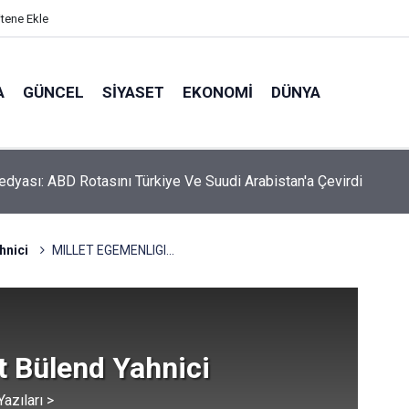
itene Ekle
A
GÜNCEL
SIYASET
EKONOMI
DÜNYA
Medyası: ABD Rotasını Türkiye Ve Suudi Arabistan'a Çevirdi
hnici
MILLET EGEMENLIGI...
t Bülend Yahnici
azıları >