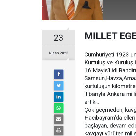
MILLET EGE
23
Nisan 2023
Cumhuriyeti 1923 un 
Kurtuluş ve Kuruluş 
16 Mayis'i idi.Band
Samsun,Havza,Amasy
kurtuluşun kilometre
itibarıyla Ankara mil
artık...
Çok geçmeden, kavg
Hacibayram'da elleri
başlayan, devam ede
kavgayı yürüten mille