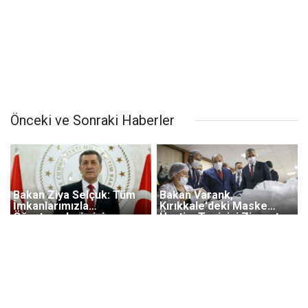
Önceki ve Sonraki Haberler
Bakan Ziya Selçuk: Tüm
Bakan Varank,
İmkanlarımızla
Kırıkkale'deki Maske
Öğretmenlerimizin
Üretim Tesisini Ziyaret
Yanındayız
Etti