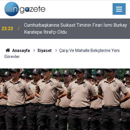
k
Cumhurbaşkanına Suikast Timinin Firari İsmi Burkay
23:23
Karatepe İtirafçı Oldu
Anasayfa
Siyaset
Çarşı Ve Mahalle Bekçilerine Yeni
Görevler