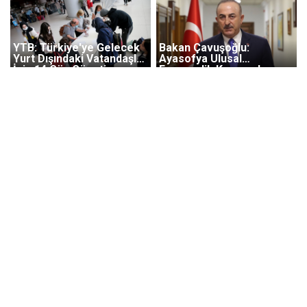
YTB: Türkiye'ye Gelecek
Bakan Çavuşoğlu:
Yurt Dışındaki Vatandaşlar
Ayasofya Ulusal
İçin 14 Gün Gözetim
Egemenlik Konusudur
Uygulaması Kalktı