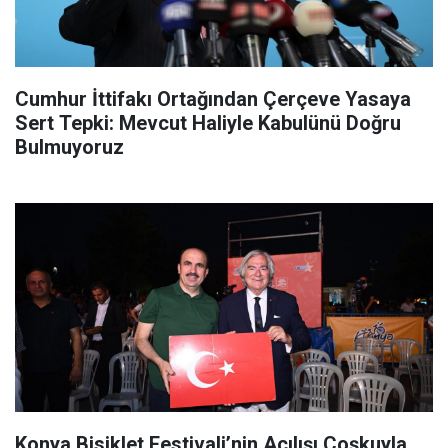
Cumhur İttifakı Ortağından Çerçeve Yasaya
Sert Tepki: Mevcut Haliyle Kabulünü Doğru
Bulmuyoruz
Konya Bisiklet Festivali’nin Açılışı Coşkuyla