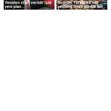
Yeniden start verildi! İşte
Bodrum Türkbükü'nde
yeni plan...
şezlong fiyatı günlük bin
lira, aylık 24 bin lira