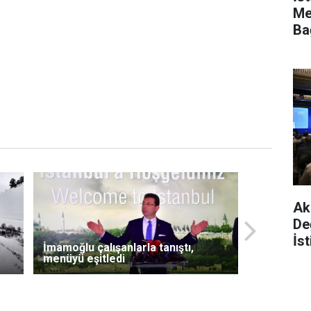
Me
Ba
Da
Ak 
De
İs
İmamoğlu çalışanlarla tanıştı,
Ya
menüyü eşitledi