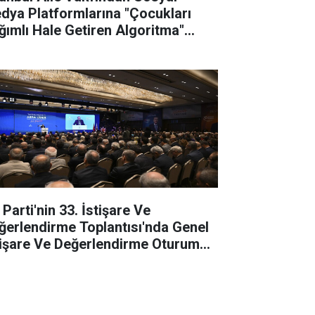
dya Platformlarına "Çocukları
ğımlı Hale Getiren Algoritma"
vası
Parti'nin 33. İstişare Ve
ğerlendirme Toplantısı'nda Genel
tişare Ve Değerlendirme Oturumu
pıldı