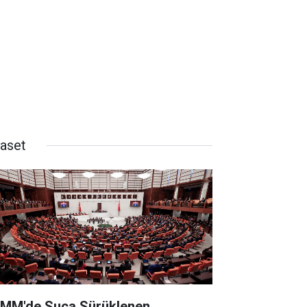
yaset
MM'de Suça Sürüklenen