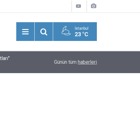
İstanbul
23 °C
ları"
Suriye'nin Başkenti Şam’da Meydana Gelen Şidd
20:43
Günün tüm
haberleri
Yaralılar Olduğu Bildirildi