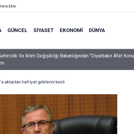
itene Ekle
A
GÜNCEL
SIYASET
EKONOMI
DÜNYA
ehircilik Ve İklim Değişikliği Bakanlığından "Diyarbakır Afet Konut
mı
aktarılan hafriyat gelirlerini kesti