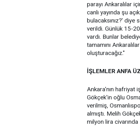
parayı Ankaralılar iç
canlı yayında şu açı
bulacaksınız?' diye s
verildi. Günlük 15-20
vardı. Bunlar belediy
tamamını Ankaralılar 
oluşturacağız."
İŞLEMLER ANFA ÜZ
Ankara'nın hafriyat i
Gökçek'in oğlu Osma
verilmiş, Osmanlıspo
almıştı. Melih Gökçek,
milyon lira civarında