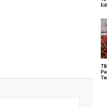
Edi
TB
Pa
Te
De