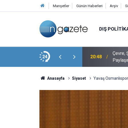
Manşetler
Günün Haberleri
Arşiv
S
DIŞ POLITIK
Veli Ağbaba’nın Ağabeyi Hür Ağbaba, Egeşehir
Çevre, Ş
24
20:48
Paylaşı
Anasayfa
Siyaset
Yavaş Osmanlıspor'a 