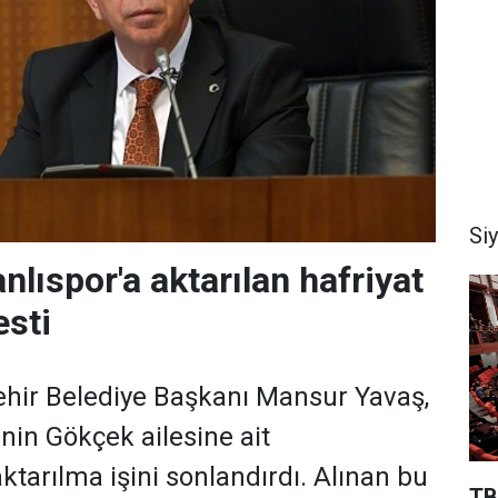
Si
lıspor'a aktarılan hafriyat
esti
hir Belediye Başkanı Mansur Yavaş,
rinin Gökçek ailesine ait
ktarılma işini sonlandırdı. Alınan bu
TB