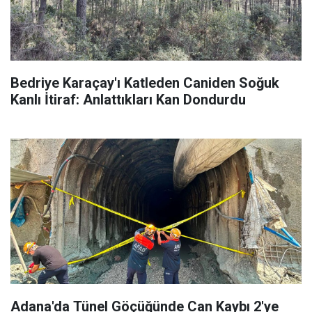
Bedriye Karaçay'ı Katleden Caniden Soğuk
Kanlı İtiraf: Anlattıkları Kan Dondurdu
Adana'da Tünel Göçüğünde Can Kaybı 2'ye