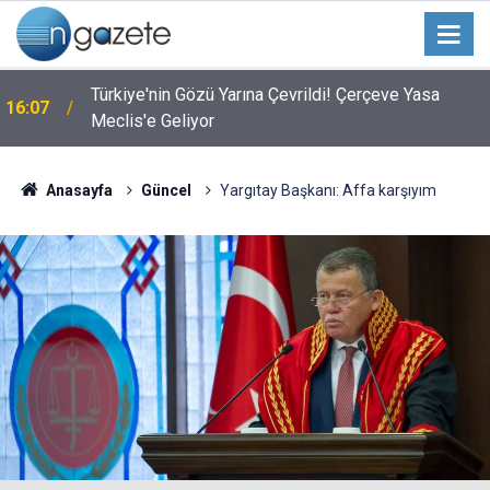
Türkiye'nin Gözü Yarına Çevrildi! Çerçeve Yasa
16:07
Meclis'e Geliyor
Anasayfa
Güncel
Yargıtay Başkanı: Affa karşıyım