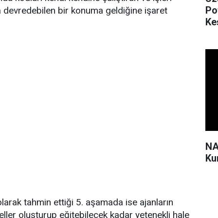
Po
 devredebilen bir konuma geldiğine işaret
Ke
NA
Ku
larak tahmin ettiği 5. aşamada ise ajanların
ller oluşturup eğitebilecek kadar yetenekli hale