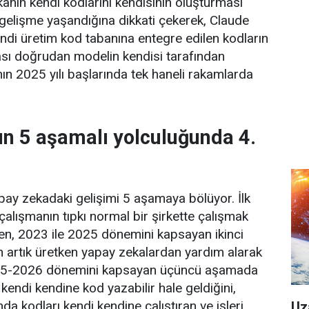
anın kendi kodlarını kendisinin oluşturması
gelişme yaşandığına dikkati çekerek, Claude
endi üretim kod tabanına entegre edilen kodların
ası doğrudan modelin kendisi tarafından
nın 2025 yılı başlarında tek haneli rakamlarda
n 5 aşamalı yolculuğunda 4.
pay zekadaki gelişimi 5 aşamaya bölüyor. İlk
lışmanın tıpkı normal bir şirkette çalışmak
rken, 2023 ile 2025 dönemini kapsayan ikinci
 artık üretken yapay zekalardan yardım alarak
2025-2026 dönemini kapsayan üçüncü aşamada
kendi kendine kod yazabilir hale geldiğini,
a kodları kendi kendine çalıştıran ve işleri
Uz