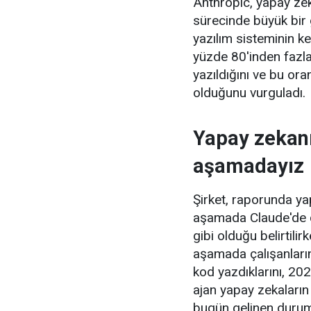
Anthropic, yapay zek
sürecinde büyük bir 
yazılım sisteminin k
yüzde 80'inden fazl
yazıldığını ve bu ora
olduğunu vurguladı.
Yapay zekanı
aşamadayız
Şirket, raporunda ya
aşamada Claude'de ça
gibi olduğu belirtili
aşamada çalışanların
kod yazdıklarını, 
ajan yapay zekaların 
bugün gelinen durumd