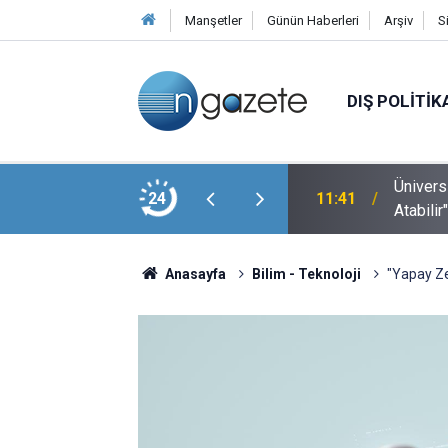
Manşetler
Günün Haberleri
Arşiv
S
DIŞ POLITIK
Ünivers
l Temasını "Ortak Gelecek" İçin Belirledi
24
11:41
Atabilir
Anasayfa
Bilim - Teknoloji
"Yapay Ze