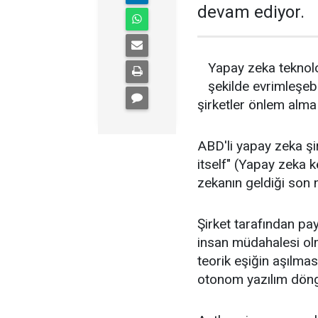
devam ediyor.
Yapay zeka teknoloj
şekilde evrimleşeb
şirketler önlem alma
ABD'li yapay zeka şi
itself" (Yapay zeka k
zekanın geldiği son n
Şirket tarafından pay
insan müdahalesi olma
teorik eşiğin aşılma
otonom yazılım döngül