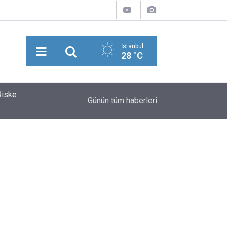
İstanbul
28 °C
Riske
Kolombiya'nın Yeni Cumhurbaşkanı Abelardo De 
11:39
Günün tüm
haberleri
Hızlı Yükseliş