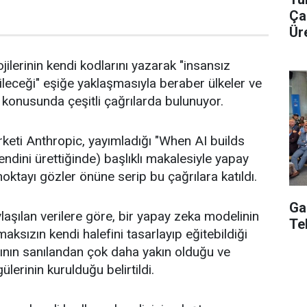
Ça
Üre
ilerinin kendi kodlarını yazarak "insansız
ileceği" eşiğe yaklaşmasıyla beraber ülkeler ve
 konusunda çeşitli çağrılarda bulunuyor.
rketi Anthropic, yayımladığı "When AI builds
endini ürettiğinde) başlıklı makalesiyle yapay
oktayı gözler önüne serip bu çağrılara katıldı.
Ga
laşılan verilere göre, bir yapay zeka modelinin
Te
ksızın kendi halefini tasarlayıp eğitebildiği
sının sanılandan çok daha yakın olduğu ve
erinin kurulduğu belirtildi.