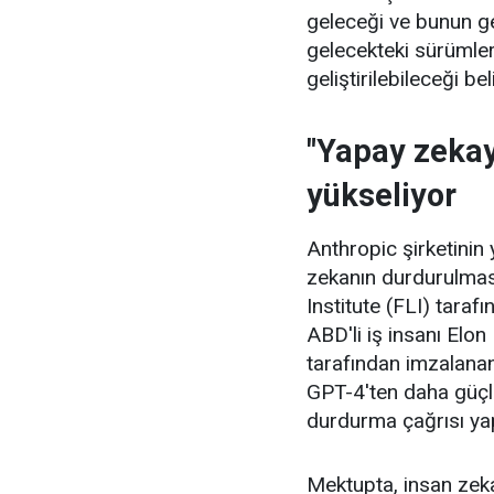
geleceği ve bunun 
gelecekteki sürümleri
geliştirilebileceği beli
"Yapay zekay
yükseliyor
Anthropic şirketinin
zekanın durdurulması
Institute (FLI) tara
ABD'li iş insanı Elon
tarafından imzalana
GPT-4'ten daha güçlü
durdurma çağrısı yap
Mektupta, insan zeka