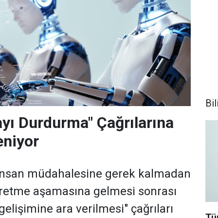
Bil
yı Durdurma" Çağrılarına
eniyor
insan müdahalesine gerek kalmadan
 üretme aşamasına gelmesi sonrası
elişimine ara verilmesi" çağrıları
Tü