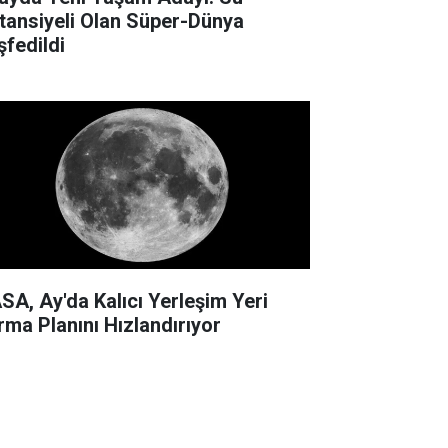
tansiyeli Olan Süper-Dünya
şfedildi
SA, Ay'da Kalıcı Yerleşim Yeri
rma Planını Hızlandırıyor