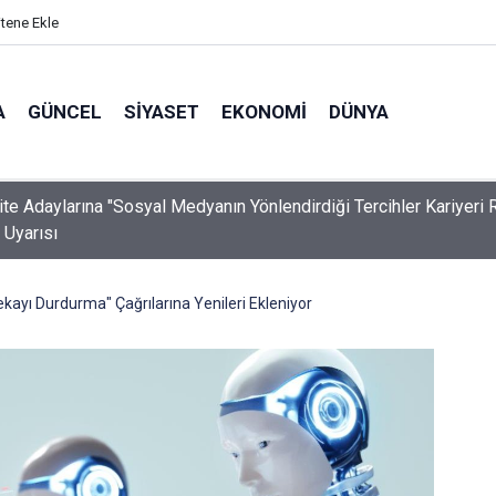
itene Ekle
A
GÜNCEL
SIYASET
EKONOMI
DÜNYA
ite Adaylarına "Sosyal Medyanın Yönlendirdiği Tercihler Kariyeri 
" Uyarısı
kayı Durdurma" Çağrılarına Yenileri Ekleniyor