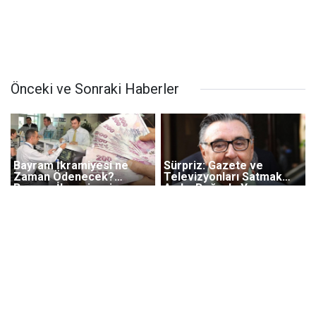
Önceki ve Sonraki Haberler
Bayram İkramiyesi ne
Sürpriz: Gazete ve
Zaman Ödenecek?
Televizyonları Satmak
Bayram İkramiyesi
Aydın Doğan'a Yaramış
Artacak mı?