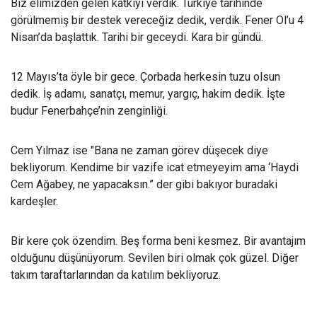
Biz elimizden gelen katkıyı verdik. Türkiye tarihinde
görülmemiş bir destek vereceğiz dedik, verdik. Fener Ol’u 4
Nisan’da başlattık. Tarihi bir geceydi. Kara bir gündü.
12 Mayıs’ta öyle bir gece. Çorbada herkesin tuzu olsun
dedik. İş adamı, sanatçı, memur, yargıç, hakim dedik. İşte
budur Fenerbahçe’nin zenginliği.
Cem Yılmaz ise "Bana ne zaman görev düşecek diye
bekliyorum. Kendime bir vazife icat etmeyeyim ama ‘Haydi
Cem Ağabey, ne yapacaksın.” der gibi bakıyor buradaki
kardeşler.
Bir kere çok özendim. Beş forma beni kesmez. Bir avantajım
olduğunu düşünüyorum. Sevilen biri olmak çok güzel. Diğer
takım taraftarlarından da katılım bekliyoruz.