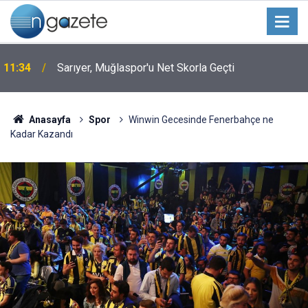
11:34
Sarıyer, Muğlaspor'u Net Skorla Geçti
Anasayfa
Spor
Winwin Gecesinde Fenerbahçe ne
Kadar Kazandı