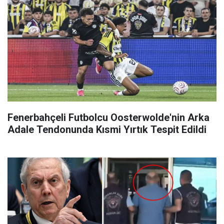
Fenerbahçeli Futbolcu Oosterwolde'nin Arka
Adale Tendonunda Kısmi Yırtık Tespit Edildi