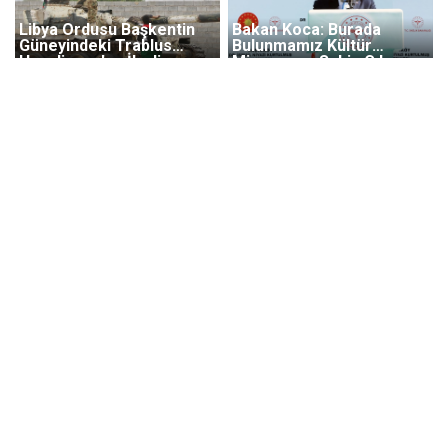
Libya Ordusu Başkentin
Bakan Koca: Burada
Güneyindeki Trablus
Bulunmamız Kültür
Havalimanı'na İlerliyor
Mirasımıza Sahip Çıkışın
Vefanın Bir Nişanesidir