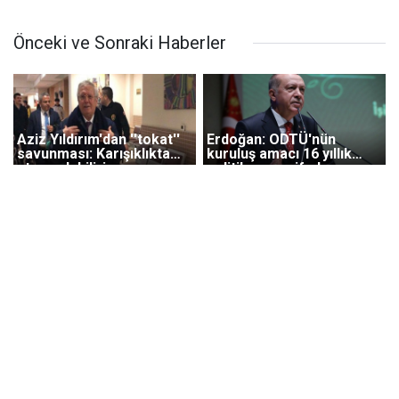
Önceki ve Sonraki Haberler
Aziz Yıldırım'dan ''tokat''
Erdoğan: ODTÜ'nün
savunması: Karışıklıkta
kuruluş amacı 16 yıllık
atmış olabilirim
politikamızın ifade
biçimidir