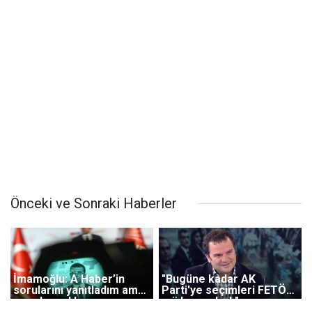
Önceki ve Sonraki Haberler
İmamoğlu: A Haber’in
"Bugüne kadar AK
sorularını yanıtladım ama
Parti'ye seçimleri FETÖ
yayınlamadılar
mü kazandırdı"