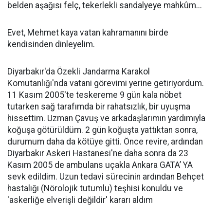
belden aşağısı felç, tekerlekli sandalyeye mahkûm...
Evet, Mehmet kaya vatan kahramanını birde
kendisinden dinleyelim.
Diyarbakır'da Özekli Jandarma Karakol
Komutanlığı'nda vatani görevimi yerine getiriyordum.
11 Kasım 2005'te teskereme 9 gün kala nöbet
tutarken sağ tarafımda bir rahatsızlık, bir uyuşma
hissettim. Uzman Çavuş ve arkadaşlarımın yardımıyla
koğuşa götürüldüm. 2 gün koğuşta yattıktan sonra,
durumum daha da kötüye gitti. Önce revire, ardından
Diyarbakır Askeri Hastanesi'ne daha sonra da 23
Kasım 2005 de ambulans uçakla Ankara GATA’ YA
sevk edildim. Uzun tedavi sürecinin ardından Behçet
hastalığı (Nörolojik tutumlu) teşhisi konuldu ve
'askerliğe elverişli değildir' kararı aldım