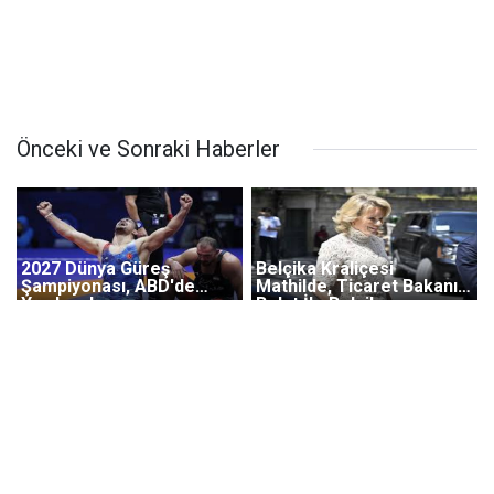
Önceki ve Sonraki Haberler
2027 Dünya Güreş
Belçika Kraliçesi
Şampiyonası, ABD'de
Mathilde, Ticaret Bakanı
Yapılacak
Bolat İle Belçika
Konsolosluğu'nda
Görüştü