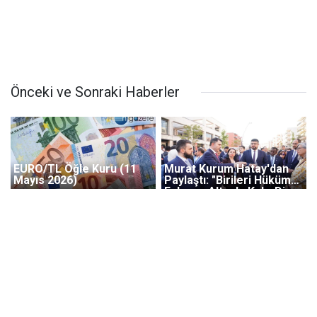
Önceki ve Sonraki Haberler
EURO/TL Öğle Kuru (11
Murat Kurum Hatay'dan
Mayıs 2026)
Paylaştı: "Birileri Hükümet
Enkazın Altında Kalır Diye
Bekledi"