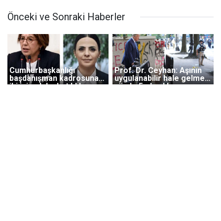
Önceki ve Sonraki Haberler
Cumhurbaşkanlığı
Prof. Dr. Ceyhan: Aşının
başdanışman kadrosuna
uygulanabilir hale gelmesi
iki isim daha katıldı!
yüzde 5 olasılık