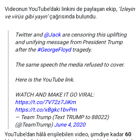
Videonun YouTube’daki linkini de paylaşan ekip,
‘İzleyin
ve virüs gibi yayın’
çağrısında bulundu.
Twitter and
@Jack
are censoring this uplifting
and unifying message from President Trump
after the
#GeorgeFloyd
tragedy.
The same speech the media refused to cover.
Here is the YouTube link.
WATCH AND MAKE IT GO VIRAL:
https://t.co/7V72z7JiKm
https://t.co/xBgkc1bvPm
— Team Trump (Text TRUMP to 88022)
(@TeamTrump)
June 4, 2020
YouTube’dan hâlâ erişilebilen video, şimdiye kadar
60