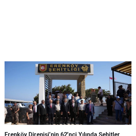
Erenköy Direnişi’nin 62’nci Yılında Şehitler