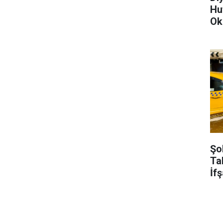
Hu
Ok
Şo
Ta
İf