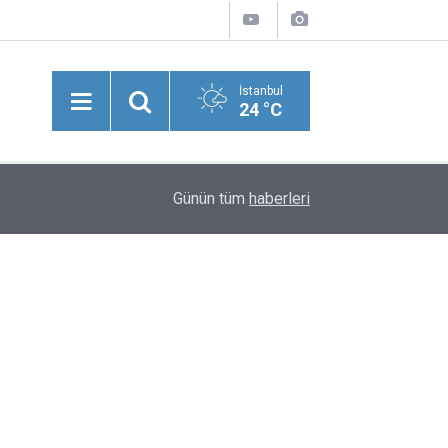
İstanbul
24 °C
10:54
Beşiktaş, Avrupa'da 100. Kez Kazandı
Günün tüm
haberleri