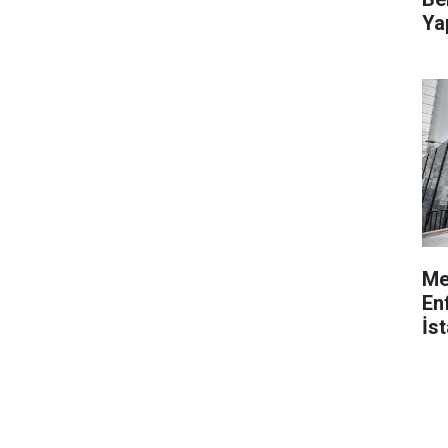
Ya
Me
En
İs