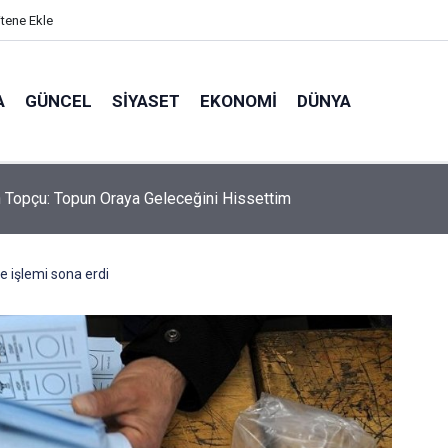
itene Ekle
A
GÜNCEL
SIYASET
EKONOMI
DÜNYA
 Topçu: Topun Oraya Geleceğini Hissettim
e işlemi sona erdi