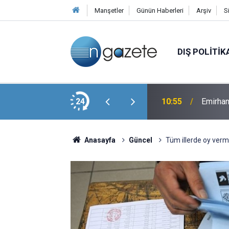
Manşetler
Günün Haberleri
Arşiv
S
DIŞ POLITIK
kında İtiraf
24
10:55
Emirhan
Anasayfa
Güncel
Tüm illerde oy verm