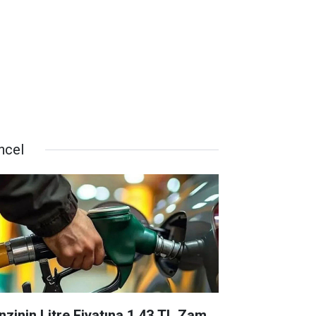
ncel
nzinin Litre Fiyatına 1,43 TL Zam