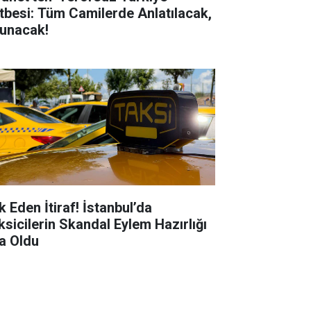
tbesi: Tüm Camilerde Anlatılacak,
unacak!
k Eden İtiraf! İstanbul’da
ksicilerin Skandal Eylem Hazırlığı
şa Oldu