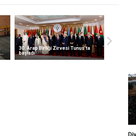
n
30. Arap Birliği Zirvesi Tunus'ta
 oy
başladı
Di