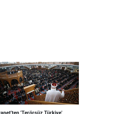
yanet'ten 'Terörsüz Türkiye'