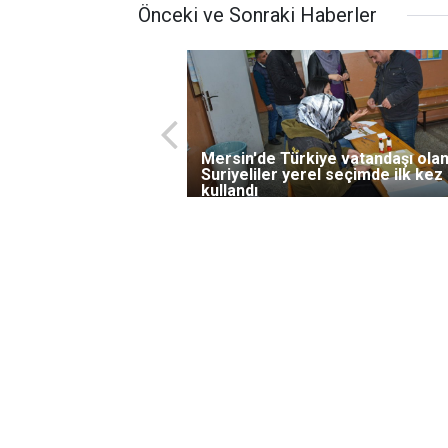
Önceki ve Sonraki Haberler
Mersin'de Türkiye vatandaşı ola
Suriyeliler yerel seçimde ilk kez
kullandı