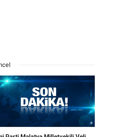
ncel
i Parti Malatya Milletvekili Veli