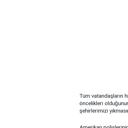
Tüm vatandaşların h
öncelikleri olduğunun
şehirlerimizi yıkmasın
Amerikan polislerinin