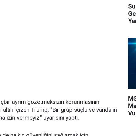
Su
Ge
Yar
MG
içbir ayrım gözetmeksizin korunmasının
Ma
 altını çizen Trump, "Bir grup suçlu ve vandalın
Vu
a izin vermeyiz." uyarısını yaptı.
 de halkın güvenliğini sağlamak için