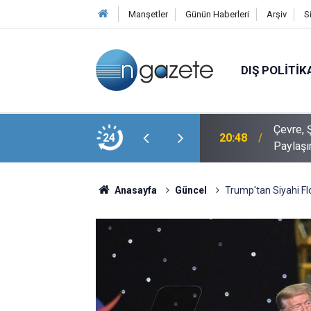
Manşetler
Günün Haberleri
Arşiv
S
DIŞ POLITIK
Veli Ağbaba’nın Ağabeyi Hür Ağbaba, Egeşehir
Çevre, Ş
24
20:48
Paylaşı
Anasayfa
Güncel
Trump'tan Siyahi Fl