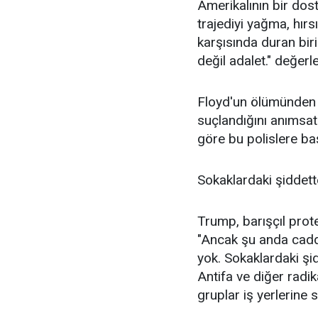
Amerikalının bir dos
trajediyi yağma, hırs
karşısında duran bir
değil adalet." değer
Floyd'un ölümünden s
suçlandığını anımsa
göre bu polislere baş
Sokaklardaki şiddett
Trump, barışçıl prot
"Ancak şu anda caddel
yok. Sokaklardaki şi
Antifa ve diğer radik
gruplar iş yerlerine s