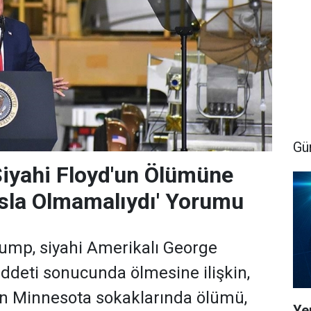
Gü
iyahi Floyd'un Ölümüne
 Asla Olmamalıydı' Yorumu
ump, siyahi Amerikalı George
iddeti sonucunda ölmesine ilişkin,
un Minnesota sokaklarında ölümü,
Yen