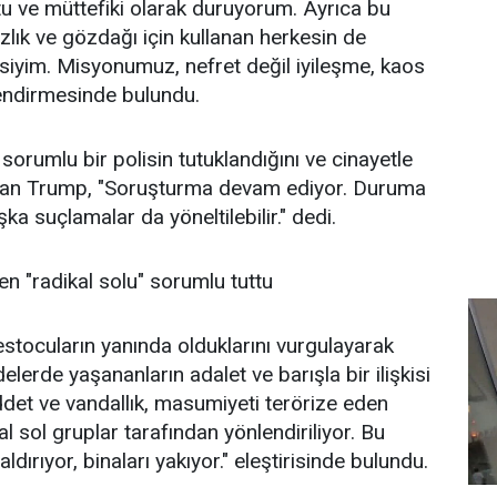
tu ve müttefiki olarak duruyorum. Ayrıca bu
ızlık ve gözdağı için kullanan herkesin de
isiyim. Misyonumuz, nefret değil iyileşme, kaos
lendirmesinde bulundu.
orumlu bir polisin tutuklandığını ve cinayetle
tan Trump, "Soruşturma devam ediyor. Duruma
ka suçlamalar da yöneltilebilir." dedi.
en "radikal solu" sorumlu tuttu
estocuların yanında olduklarını vurgulayarak
erde yaşananların adalet ve barışla bir ilişkisi
ddet ve vandallık, masumiyeti terörize eden
al sol gruplar tarafından yönlendiriliyor. Bu
aldırıyor, binaları yakıyor." eleştirisinde bulundu.