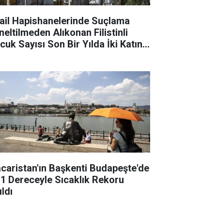
rail Hapishanelerinde Suçlama
neltilmeden Alıkonan Filistinli
cuk Sayısı Son Bir Yılda İki Katına
tı
caristan'ın Başkenti Budapeşte'de
,1 Dereceyle Sıcaklık Rekoru
ıldı