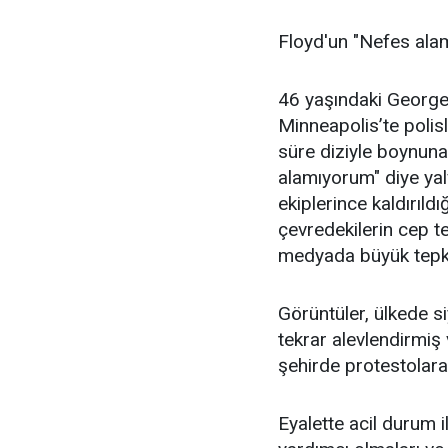
Floyd'un "Nefes alam
46 yaşındaki George 
Minneapolis’te polisl
süre diziyle boynun
alamıyorum" diye yalv
ekiplerince kaldırıldı
çevredekilerin cep te
medyada büyük tepki
Görüntüler, ülkede si
tekrar alevlendirmiş
şehirde protestolara
Eyalette acil durum 