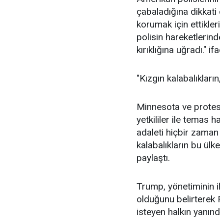
çabaladığına dikkati
korumak için ettikle
polisin hareketlerind
kırıklığına uğradı." if
"Kızgın kalabalıklar
Minnesota ve protest
yetkililer ile temas 
adaleti hiçbir zaman
kalabalıkların bu ül
paylaştı.
Trump, yönetiminin i
olduğunu belirterek F
isteyen halkın yanınd