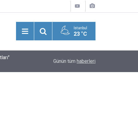
İstanbul
23 °C
ları"
Suriye'nin Başkenti Şam’da Meydana Gelen Şidd
20:43
Günün tüm
haberleri
Yaralılar Olduğu Bildirildi