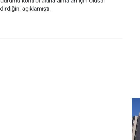
durumu kontrol altına almaları için Ulusal
irdiğini açıklamıştı.