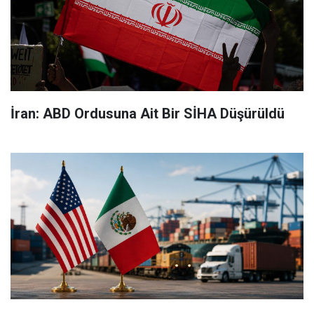
İran: ABD Ordusuna Ait Bir SİHA Düşürüldü