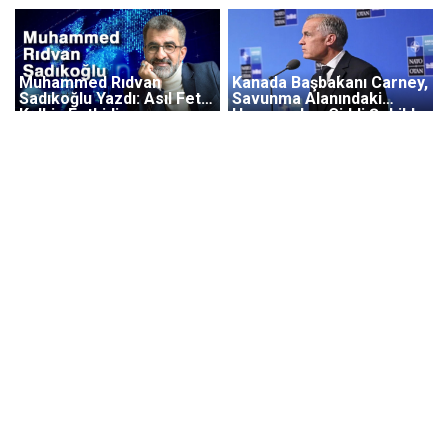
Muhammed Rıdvan
Kanada Başbakanı Carney,
Sadıkoğlu Yazdı: Asıl Fetih
Savunma Alanındaki
Kalbin Fethidir
Harcamaları Ciddi Şekilde
Artırdıklarını Belirtti