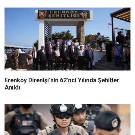
Erenköy Direnişi’nin 62’nci Yılında Şehitler
Anıldı