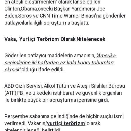
en ateşli eleştirmenleri' olarak lanse edilen
Clinton,Obama,önceki Başkan Yardımcısı Joe
Biden,Soros ve CNN Time Warner Binası'na gönderilen
patlayıcılarla ilgili soruşturma başlattı.
Vaka, 'Yurtiçi Terörizm' Olarak Nitelenecek
Göderilen patlayıcı maddelerin amacının,
'Amerika
seçimlerine iki haftadan az kala korku tohumları
ekmek'
olduğu ifade edildi.
ABD Gizli Servisi, Alkol Tütün ve Ateşli Silahlar Bürosu
(ATF),FBI ve ülkedeki istihbarat ve güvenlik organları
ile birlikte büyük bir soruşturma içerisine girdi.
Perşembe sabahına gelindiğinde de hiçbir suçlu ismi
verilmedi. Vakanın
,'yurtiçi terörizm'
olarak
nitelendirileceği belirtildi.