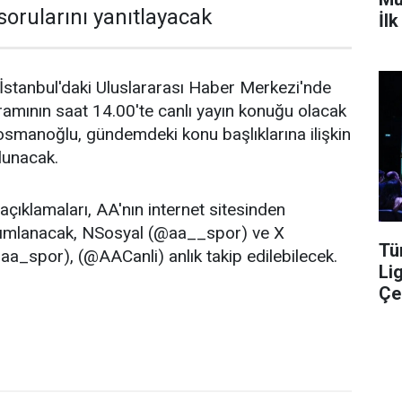
sorularını yanıtlayacak
İl
İstanbul'daki Uluslararası Haber Merkezi'nde
mının saat 14.00'te canlı yayın konuğu olacak
smanoğlu, gündemdeki konu başlıklarına ilişkin
lunacak.
ıklamaları, AA'nın internet sitesinden
yımlanacak, NSosyal (@aa__spor) ve X
Tü
a_spor), (@AACanli) anlık takip edilebilecek.
Li
Çe