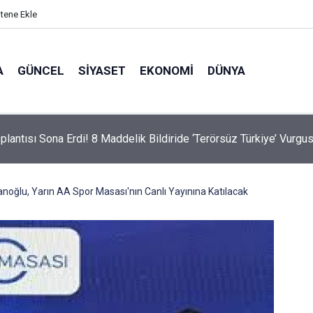
itene Ekle
A
GÜNCEL
SIYASET
EKONOMI
DÜNYA
lantısı Sona Erdi! 8 Maddelik Bildiride ‘Terörsüz Türkiye’ Vurgu
oğlu, Yarın AA Spor Masası'nın Canlı Yayınına Katılacak