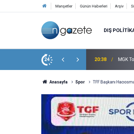
Manşetler
Günün Haberleri
Arşiv
S
DIŞ POLITIK
 İlk Antrenmanına Çıktı
24
20:38
MGK Top
Anasayfa
Spor
TFF Başkanı Hacıosman