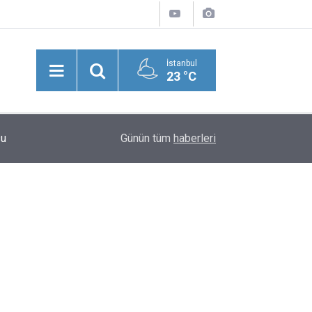
İstanbul
23 °C
İsrail Hapishanelerinde Suçlama Yöneltilmeden A
su
20:35
Günün tüm
haberleri
Sayısı Son Bir Yılda İki Katına Çıktı