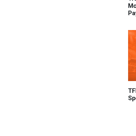
Mo
Pa
TF
Sp