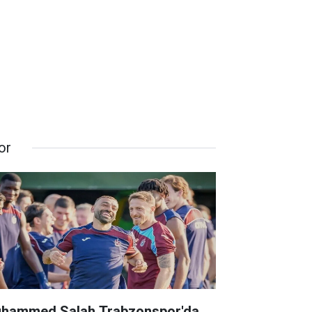
or
hammed Salah Trabzonspor'da