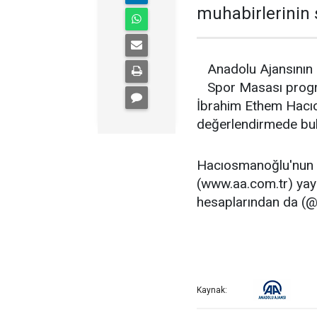
muhabirlerinin 
Anadolu Ajansının 
Spor Masası progra
İbrahim Ethem Hacıo
değerlendirmede bu
Hacıosmanoğlu'nun aç
(www.aa.com.tr) ya
hesaplarından da (@a
Kaynak: