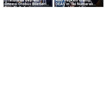
İstanbul'da Bayram
ABD Başkanı Trump,
Öncesi Otobüs Biletleri
DEAŞ'ın "İki Numaralı
Bitti, Ek Seferlerin
İsmi" el-Minuki'nin
Satışına Başlandı
Öldürüldüğünü Duyurdu