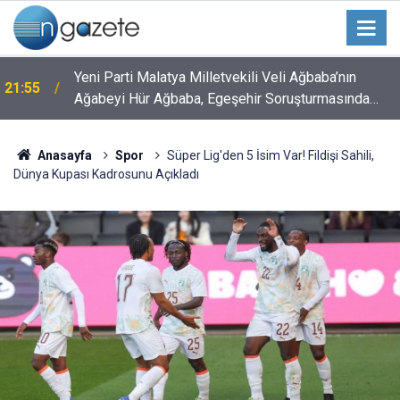
Yeni Parti Malatya Milletvekili Veli Ağbaba’nın
21:55
Ağabeyi Hür Ağbaba, Egeşehir Soruşturmasında
Tutuklandı
Anasayfa
Spor
Süper Lig'den 5 İsim Var! Fildişi Sahili,
Dünya Kupası Kadrosunu Açıkladı