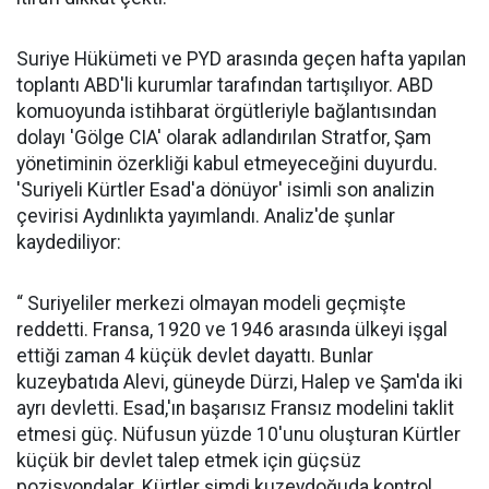
Suriye Hükümeti ve PYD arasında geçen hafta yapılan
toplantı ABD'li kurumlar tarafından tartışılıyor. ABD
komuoyunda istihbarat örgütleriyle bağlantısından
dolayı 'Gölge CIA' olarak adlandırılan Stratfor, Şam
yönetiminin özerkliği kabul etmeyeceğini duyurdu.
'Suriyeli Kürtler Esad'a dönüyor' isimli son analizin
çevirisi Aydınlıkta yayımlandı. Analiz'de şunlar
kaydediliyor:
“ Suriyeliler merkezi olmayan modeli geçmişte
reddetti. Fransa, 1920 ve 1946 arasında ülkeyi işgal
ettiği zaman 4 küçük devlet dayattı. Bunlar
kuzeybatıda Alevi, güneyde Dürzi, Halep ve Şam'da iki
ayrı devletti. Esad,'ın başarısız Fransız modelini taklit
etmesi güç. Nüfusun yüzde 10'unu oluşturan Kürtler
küçük bir devlet talep etmek için güçsüz
pozisyondalar. Kürtler şimdi kuzeydoğuda kontrol