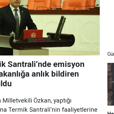
Gü
k Santrali’nde emisyon
akanlığa anlık bildiren
ldu
Milletvekili Özkan, yaptığı
a Termik Santrali’nin faaliyetlerine
He