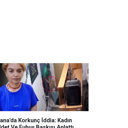
ana'da Korkunç İddia: Kadın
ddet Ve Fuhuş Baskısı Anlattı