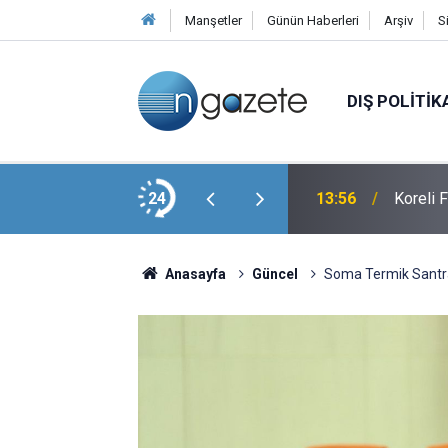
Manşetler
Günün Haberleri
Arşiv
S
DIŞ POLITIK
Pasajı'nda Tartışma Yaratan Görüntü
24
13:56
Koreli 
Anasayfa
Güncel
Soma Termik Santral