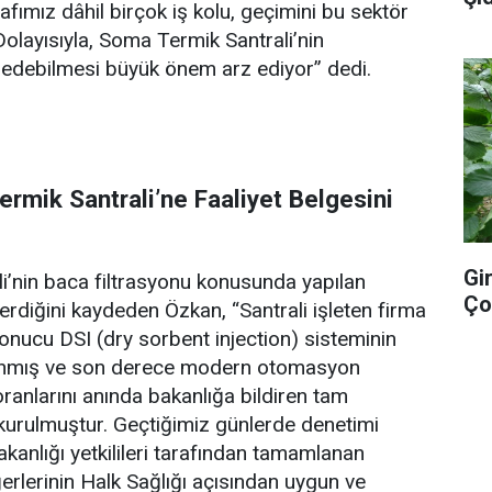
snafımız dâhil birçok iş kolu, geçimini bu sektör
Dolayısıyla, Soma Termik Santrali’nin
 edebilmesi büyük önem arz ediyor” dedi.
rmik Santrali’ne Faaliyet Belgesini
Gi
i’nin baca filtrasyonu konusunda yapılan
Ço
erdiğini kaydeden Özkan, “Santrali işleten firma
onucu DSI (dry sorbent injection) sisteminin
lanmış ve son derece modern otomasyon
oranlarını anında bakanlığa bildiren tam
kurulmuştur. Geçtiğimiz günlerde denetimi
akanlığı yetkilileri tarafından tamamlanan
rlerinin Halk Sağlığı açısından uygun ve