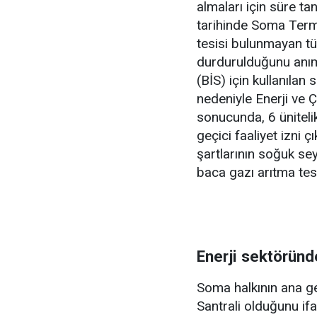
almaları için süre t
tarihinde Soma Termi
tesisi bulunmayan tüm
durdurulduğunu anım
(BİS) için kullanıla
nedeniyle Enerji ve Ç
sonucunda, 6 ünitelik
geçici faaliyet izni 
şartlarının soğuk s
baca gazı arıtma tesis
Enerji sektöründe
Soma halkının ana 
Santrali olduğunu if