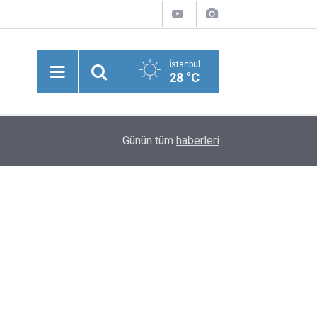
İstanbul
28 °C
13:54
Adana'da Korkunç İddia: Kadın Şiddet Ve Fuhuş B
Günün tüm
haberleri