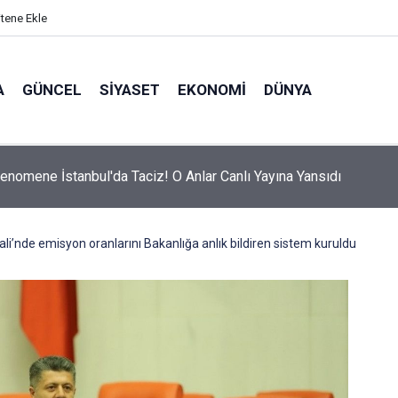
itene Ekle
A
GÜNCEL
SIYASET
EKONOMI
DÜNYA
Fenomene İstanbul'da Taciz! O Anlar Canlı Yayına Yansıdı
i’nde emisyon oranlarını Bakanlığa anlık bildiren sistem kuruldu