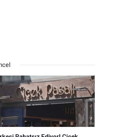
ncel
rkesi Rahatsız Ediyor! Çiçek