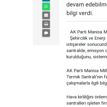
devam edebilmesi
bilgi verdi.
AK Parti Manisa Mi
Şehircilik ve Enerj
istişareler sonucun
santralde, emisyon or
kurulduğunu, sistemin
AK Parti Manisa Mill
Termik Santrali’nin f
çalışmalarla ilgili bilg
Hava kirliliğini önl
santralleri işleten fi