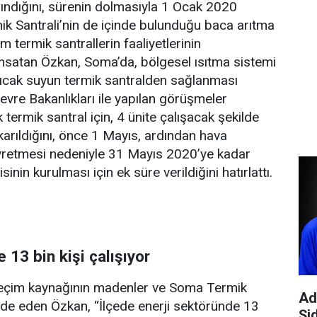
anındığını, sürenin dolmasıyla 1 Ocak 2020
k Santrali’nin de içinde bulunduğu baca arıtma
 termik santrallerin faaliyetlerinin
satan Özkan, Soma’da, bölgesel ısıtma sistemi
n sıcak suyun termik santralden sağlanması
evre Bakanlıkları ile yapılan görüşmeler
 termik santral için, 4 ünite çalışacak şekilde
çıkarıldığını, önce 1 Mayıs, ardından hava
eyretmesi nedeniyle 31 Mayıs 2020’ye kadar
inin kurulması için ek süre verildiğini hatırlattı.
 13 bin kişi çalışıyor
geçim kaynağının madenler ve Soma Termik
Ad
ade eden Özkan, “İlçede enerji sektöründe 13
Şi