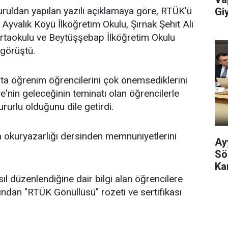
uldan yapılan yazılı açıklamaya göre, RTÜK'ü
Gi
Ayvalık Köyü İlköğretim Okulu, Şırnak Şehit Ali
taokulu ve Beytüşşebap İlköğretim Okulu
 görüştü.
ta öğrenim öğrencilerini çok önemsediklerini
ye'nin geleceğinin teminatı olan öğrencilerle
rurlu olduğunu dile getirdi.
 okuryazarlığı dersinden memnuniyetlerini
Ay
Sö
Kar
asıl düzenlendiğine dair bilgi alan öğrencilere
ından "RTÜK Gönüllüsü" rozeti ve sertifikası