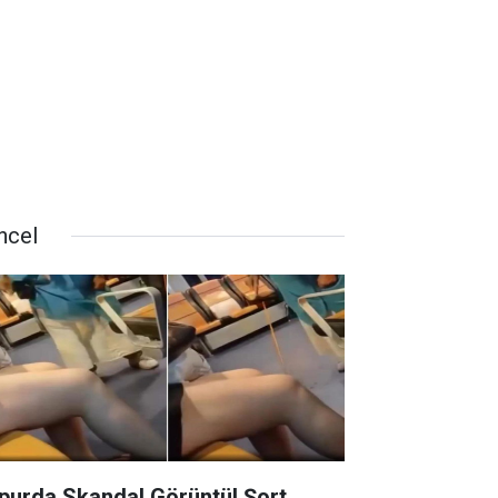
ncel
purda Skandal Görüntü! Şort