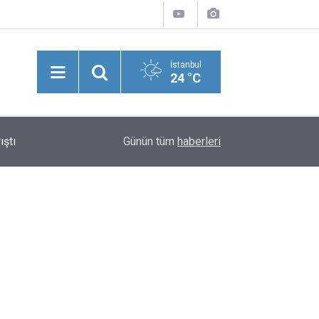
İstanbul
24 °C
ıştı
08:32
Pentagon 5. Parti UFO Belgelerini Yayımladı! O
Günün tüm
haberleri