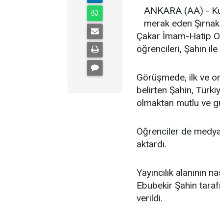
ANKARA (AA) - Kur
merak eden Şırnak 
Çakar İmam-Hatip Or
öğrencileri, Şahin ile
Görüşmede, ilk ve or
belirten Şahin, Türki
olmaktan mutlu ve gu
Öğrenciler de medya
aktardı.
Yayıncılık alanının n
Ebubekir Şahin taraf
verildi.