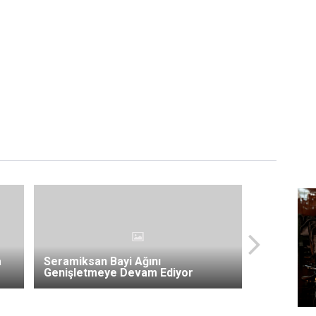
a
Seramiksan Bayi Ağını
Genişletmeye Devam Ediyor