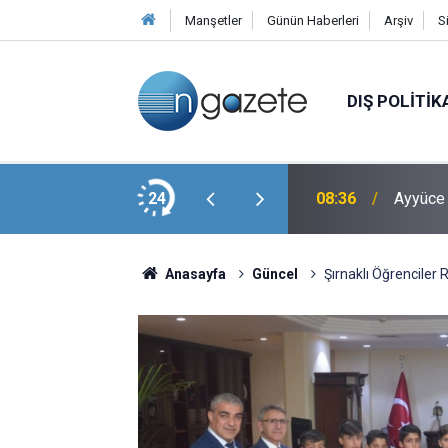
Manşetler
Günün Haberleri
Arşiv
S
DIŞ POLITIK
Giyen Genç Kıza Bastonla Vurdu
24
08:36
Ayyüce 
Anasayfa
Güncel
Şırnaklı Öğrenciler R