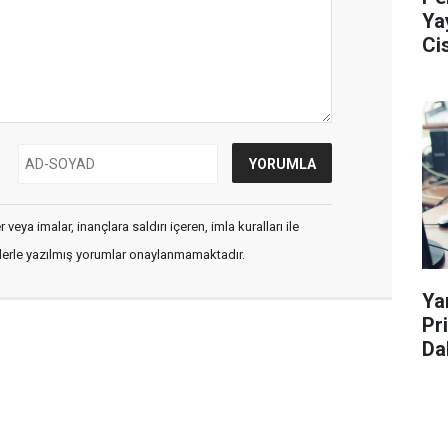
Ya
Ci
veya imalar, inançlara saldırı içeren, imla kuralları ile
flerle yazılmış yorumlar onaylanmamaktadır.
Ya
Pr
Da