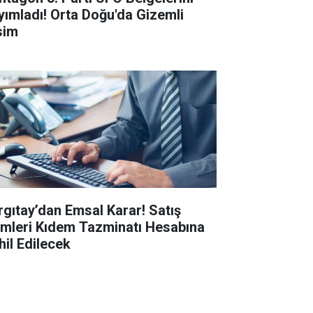
yımladı! Orta Doğu'da Gizemli
sim
rgıtay’dan Emsal Karar! Satış
imleri Kıdem Tazminatı Hesabına
hil Edilecek