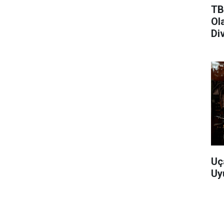
TB
Ol
Di
Uç
Uy