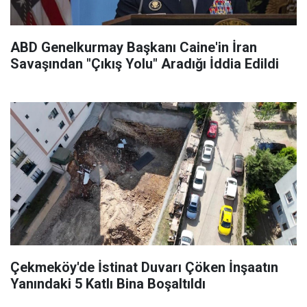
ABD Genelkurmay Başkanı Caine'in İran
Savaşından "Çıkış Yolu" Aradığı İddia Edildi
Çekmeköy'de İstinat Duvarı Çöken İnşaatın
Yanındaki 5 Katlı Bina Boşaltıldı