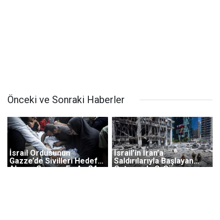
Önceki ve Sonraki Haberler
İsrail Ordusunun
İsrail’in İran’a
Gazze’de Sivilleri Hedef
Saldırılarıyla Başlayan
Alması Sonucu En Az 34
Çatışmada 8. Gün
Kişi Hayatını Kaybetti