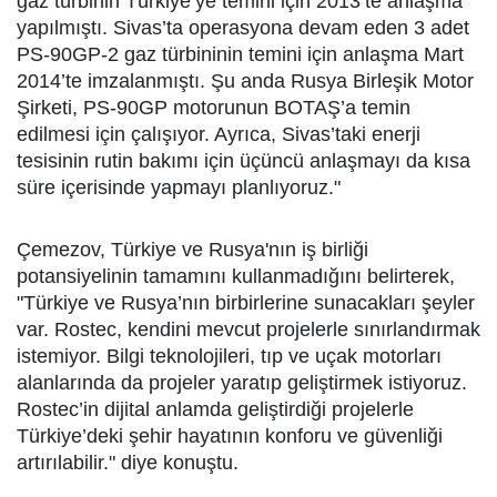
gaz türbinin Türkiye’ye temini için 2013’te anlaşma
yapılmıştı. Sivas’ta operasyona devam eden 3 adet
PS-90GP-2 gaz türbininin temini için anlaşma Mart
2014’te imzalanmıştı. Şu anda Rusya Birleşik Motor
Şirketi, PS-90GP motorunun BOTAŞ’a temin
edilmesi için çalışıyor. Ayrıca, Sivas’taki enerji
tesisinin rutin bakımı için üçüncü anlaşmayı da kısa
süre içerisinde yapmayı planlıyoruz."
Çemezov, Türkiye ve Rusya'nın iş birliği
potansiyelinin tamamını kullanmadığını belirterek,
"Türkiye ve Rusya’nın birbirlerine sunacakları şeyler
var. Rostec, kendini mevcut projelerle sınırlandırmak
istemiyor. Bilgi teknolojileri, tıp ve uçak motorları
alanlarında da projeler yaratıp geliştirmek istiyoruz.
Rostec’in dijital anlamda geliştirdiği projelerle
Türkiye’deki şehir hayatının konforu ve güvenliği
artırılabilir." diye konuştu.