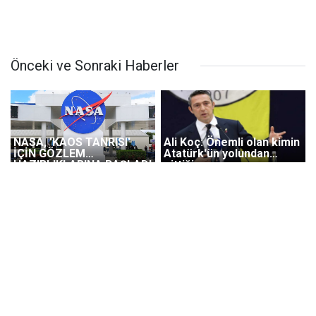
Önceki ve Sonraki Haberler
NASA, 'KAOS TANRISI'
Ali Koç: Önemli olan kimin
İÇİN GÖZLEM
Atatürk'ün yolundan
HAZIRLIKLARINA BAŞLADI
gittiği