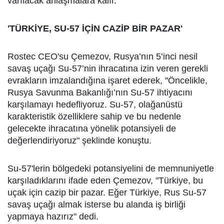
varılacak anlaşmalara kalır."
'TÜRKİYE, SU-57 İÇİN CAZİP BİR PAZAR'
Rostec CEO'su Çemezov, Rusya’nın 5’inci nesil
savaş uçağı Su-57’nin ihracatına izin veren gerekli
evrakların imzalandığına işaret ederek, "Öncelikle,
Rusya Savunma Bakanlığı’nın Su-57 ihtiyacını
karşılamayı hedefliyoruz. Su-57, olağanüstü
karakteristik özelliklere sahip ve bu nedenle
gelecekte ihracatına yönelik potansiyeli de
değerlendiriyoruz" şeklinde konuştu.
Su-57'lerin bölgedeki potansiyelini de memnuniyetle
karşıladıklarını ifade eden Çemezov, "Türkiye, bu
uçak için cazip bir pazar. Eğer Türkiye, Rus Su-57
savaş uçağı almak isterse bu alanda iş birliği
yapmaya hazırız" dedi.