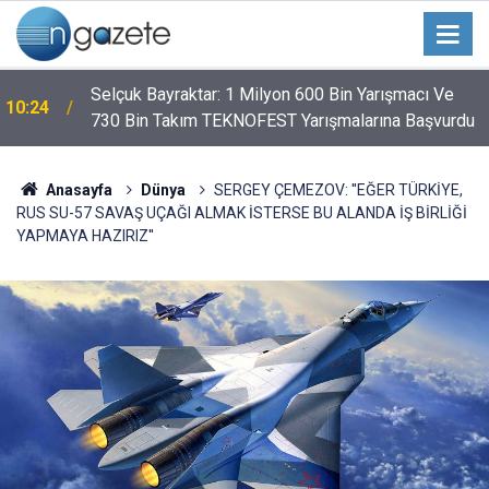
Selçuk Bayraktar: 1 Milyon 600 Bin Yarışmacı Ve
10:24
730 Bin Takım TEKNOFEST Yarışmalarına Başvurdu
Anasayfa
Dünya
SERGEY ÇEMEZOV: ''EĞER TÜRKİYE,
RUS SU-57 SAVAŞ UÇAĞI ALMAK İSTERSE BU ALANDA İŞ BİRLİĞİ
YAPMAYA HAZIRIZ''