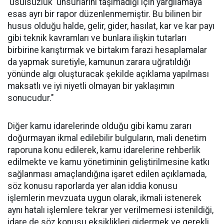
'usulsüzlük' unsurlarını taşımadığı için yargılamaya
esas ayrı bir rapor düzenlenmemiştir. Bu bilinen bir
husus olduğu halde, gelir, gider, hasılat, kar ve kar payı
gibi teknik kavramları ve bunlara ilişkin tutarları
birbirine karıştırmak ve birtakım farazi hesaplamalar
da yapmak suretiyle, kamunun zarara uğratıldığı
yönünde algı oluşturacak şekilde açıklama yapılması
maksatlı ve iyi niyetli olmayan bir yaklaşımın
sonucudur."
Diğer kamu idarelerinde olduğu gibi kamu zararı
doğurmayan ikmal edilebilir bulguların, mali denetim
raporuna konu edilerek, kamu idarelerine rehberlik
edilmekte ve kamu yönetiminin geliştirilmesine katkı
sağlanması amaçlandığına işaret edilen açıklamada,
söz konusu raporlarda yer alan iddia konusu
işlemlerin mevzuata uygun olarak, ikmali istenerek
aynı hatalı işlemlere tekrar yer verilmemesi istenildiği,
idare de söz konusu eksiklikleri gidermek ve gerekli