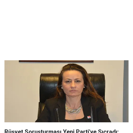
Rüşvet Soruşturması Yeni Parti'ye Sıçradı: