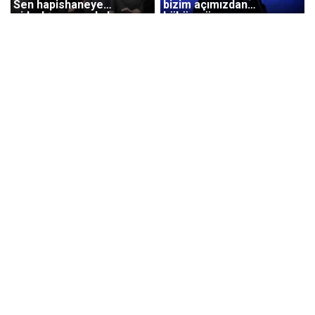
Sen hapishaneye
bizim açımızdan
giderken yanında ben
hükümsüz
vardım