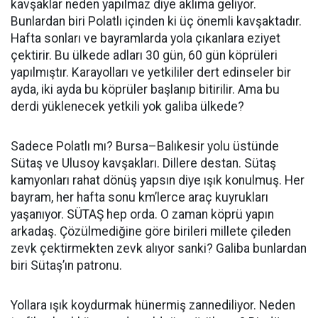
kavşaklar neden yapılmaz diye aklıma geliyor.
Bunlardan biri Polatlı içinden ki üç önemli kavşaktadır.
Hafta sonları ve bayramlarda yola çıkanlara eziyet
çektirir. Bu ülkede adları 30 gün, 60 gün köprüleri
yapılmıştır. Karayolları ve yetkililer dert edinseler bir
ayda, iki ayda bu köprüler başlanıp bitirilir. Ama bu
derdi yüklenecek yetkili yok galiba ülkede?
Sadece Polatlı mı? Bursa–Balıkesir yolu üstünde
Sütaş ve Ulusoy kavşakları. Dillere destan. Sütaş
kamyonları rahat dönüş yapsın diye ışık konulmuş. Her
bayram, her hafta sonu km’lerce araç kuyrukları
yaşanıyor. SÜTAŞ hep orda. O zaman köprü yapın
arkadaş. Çözülmediğine göre birileri millete çileden
zevk çektirmekten zevk alıyor sanki? Galiba bunlardan
biri Sütaş’ın patronu.
Yollara ışık koydurmak hünermiş zannediliyor. Neden