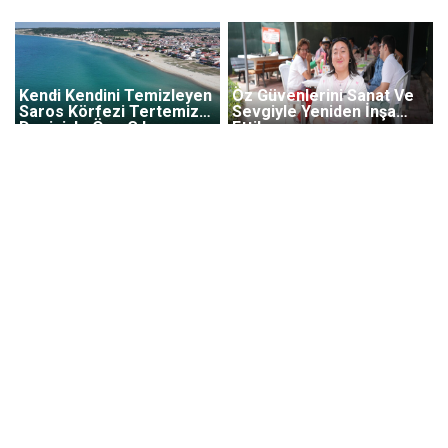
Kendi Kendini Temizleyen
Öz Güvenlerini Sanat Ve
Saros Körfezi Tertemiz
Sevgiyle Yeniden İnşa
Deniziyle Öne Çıkıyor
Ettiler