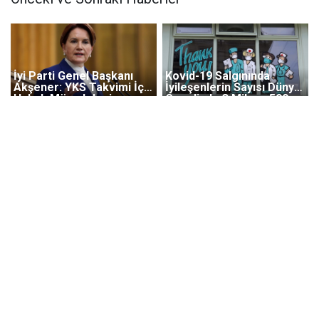
İyi Parti Genel Başkanı
Kovid-19 Salgınında
Akşener: YKS Takvimi İçin
İyileşenlerin Sayısı Dünya
Hukuk Mücadelesi
Genelinde 3 Milyon 500
Başlattık
Bini Geçti