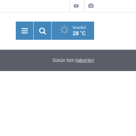
İstanbul
28 °C
15:09
Bakan Uraloğlu Müjdeyi Verdi! 7 Saatlik Yol 1 
Günün tüm
haberleri