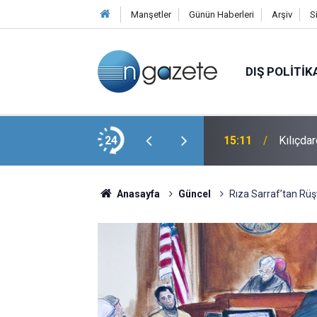
Manşetler
Günün Haberleri
Arşiv
S
DIŞ POLITIK
ayatını Kaybetti
24
15:11
Kılıçdar
Anasayfa
Güncel
Rıza Sarraf’tan Rüşv