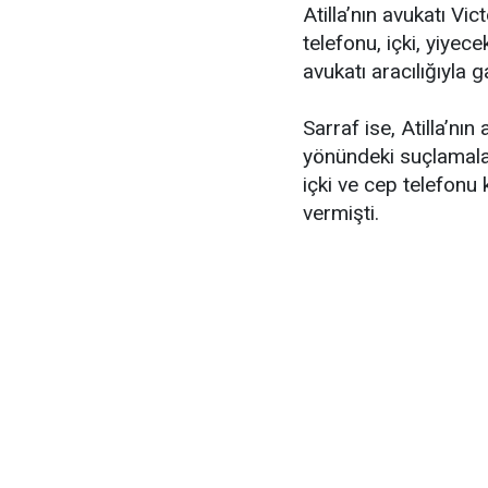
Atilla’nın avukatı Vi
telefonu, içki, yiyece
avukatı aracılığıyla g
Sarraf ise, Atilla’nı
yönündeki suçlamalar
içki ve cep telefonu 
vermişti.