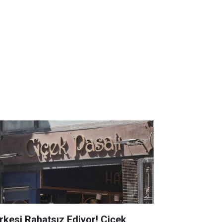
rkesi Rahatsız Ediyor! Çiçek