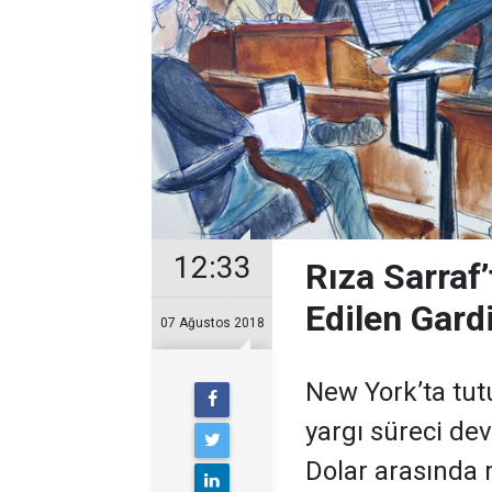
12:33
Rıza Sarraf’
Edilen Gardi
07 Ağustos 2018
New York’ta tu
yargı süreci de
Dolar arasında r