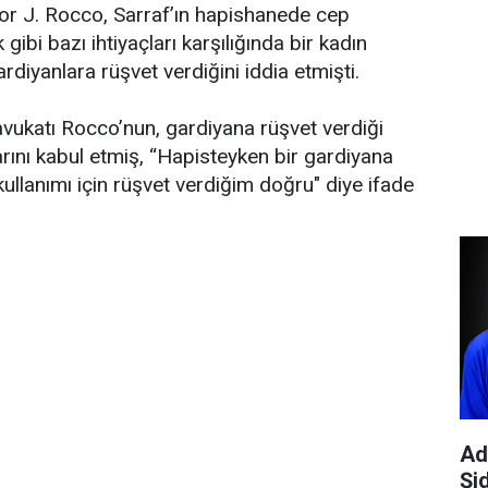
ctor J. Rocco, Sarraf’ın hapishanede cep
k gibi bazı ihtiyaçları karşılığında bir kadın
ardiyanlara rüşvet verdiğini iddia etmişti.
n avukatı Rocco’nun, gardiyana rüşvet verdiği
ını kabul etmiş, “Hapisteyken bir gardiyana
kullanımı için rüşvet verdiğim doğru" diye ifade
Ad
Şi