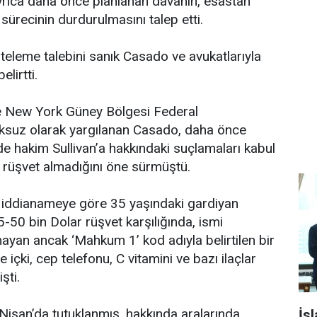
rıca daha önce planlanan davanın, esastan
ürecinin durdurulmasını talep etti.
eleme talebini sanık Casado ve avukatlarıyla
elirtti.
le New York Güney Bölgesi Federal
suz olarak yargılanan Casado, daha önce
e hakim Sullivan’a hakkındaki suçlamaları kabul
 rüşvet almadığını öne sürmüştü.
 iddianameye göre 35 yaşındaki gardiyan
-50 bin Dolar rüşvet karşılığında, ismi
yan ancak ‘Mahkum 1’ kod adıyla belirtilen bir
çki, cep telefonu, C vitamini ve bazı ilaçlar
şti.
isan’da tutuklanmış, hakkında aralarında
İs