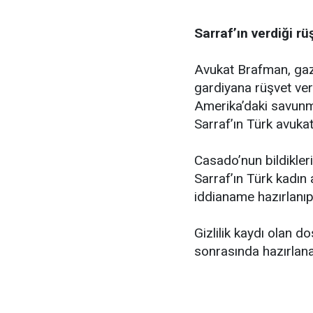
Sarraf’ın verdiği r
Avukat Brafman, gaze
gardiyana rüşvet ver
Amerika’daki savunma
Sarraf’ın Türk avuka
Casado’nun bildikleri
Sarraf’ın Türk kadın a
iddianame hazırlanıp
Gizlilik kaydı olan d
sonrasında hazırlan