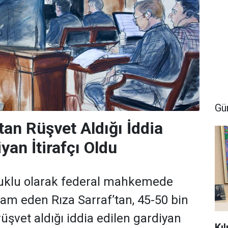
Gü
tan Rüşvet Aldığı İddia
yan İtirafçı Oldu
tuklu olarak federal mahkemede
vam eden Rıza Sarraf’tan, 45-50 bin
üşvet aldığı iddia edilen gardiyan
Kı