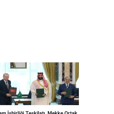
lam İşbirliği Teşkilatı, Mekke Ortak