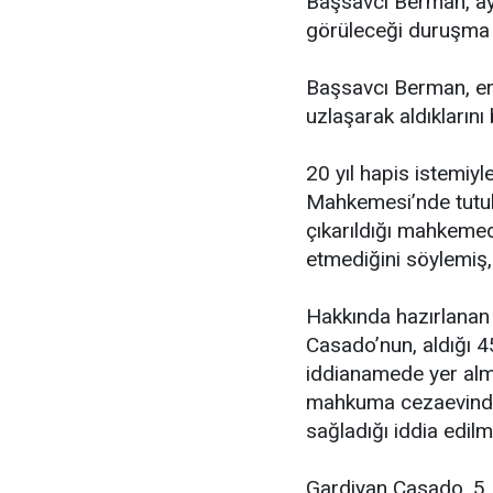
Başsavcı Berman, ay
görüleceği duruşma s
Başsavcı Berman, ert
uzlaşarak aldıklarını b
20 yıl hapis istemiy
Mahkemesi’nde tutuk
çıkarıldığı mahkemed
etmediğini söylemiş,
Hakkında hazırlanan
Casado’nun, aldığı 45
iddianamede yer alma
mahkuma cezaevinde i
sağladığı iddia edilmi
Gardiyan Casado, 5 N