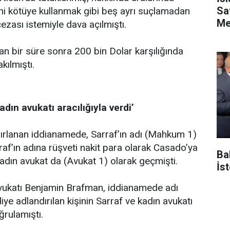
Sa
ni kötüye kullanmak gibi beş ayrı suçlamadan
Me
ezası istemiyle dava açılmıştı.
an bir süre sonra 200 bin Dolar karşılığında
kılmıştı.
kadın avukatı aracılığıyla verdi’
ırlanan iddianamede, Sarraf’ın adı (Mahkum 1)
raf’ın adına rüşveti nakit para olarak Casado’ya
Ba
kadın avukat da (Avukat 1) olarak geçmişti.
İs
vukatı Benjamin Brafman, iddianamede adı
e adlandırılan kişinin Sarraf ve kadın avukatı
ğrulamıştı.