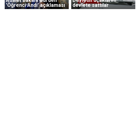
Adalet Bakanı Gül'den
Devletin uçaklarını
'Öğrenci Andı' açıklaması
devlete sattılar