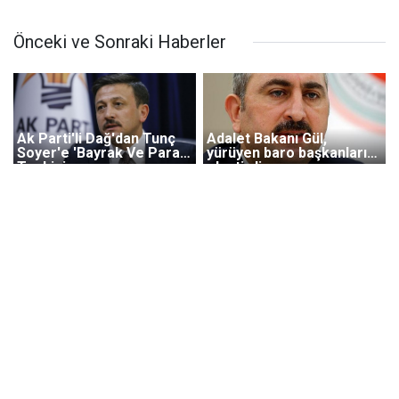
Önceki ve Sonraki Haberler
Ak Parti'li Dağ'dan Tunç
Adalet Bakanı Gül,
Soyer'e 'Bayrak Ve Para'
yürüyen baro başkanlarını
Tepkisi
eleştirdi