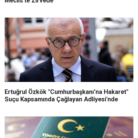
Meclis'te Zirvede
Ertuğrul Özkök "Cumhurbaşkanı’na Hakaret"
Suçu Kapsamında Çağlayan Adliyesi'nde