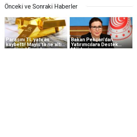
Önceki ve Sonraki Haberler
Parasını TL yatıran
Bakan Pekcan'dan
kaybetti! Mayıs'ta ne altın
Yatırımcılara Destek
ne döviz! En çok o
Müjdesi
kazandırdı