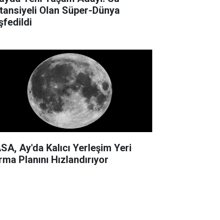
tansiyeli Olan Süper-Dünya
şfedildi
SA, Ay'da Kalıcı Yerleşim Yeri
rma Planını Hızlandırıyor