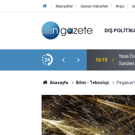
Manşetler
Günün Haberleri
Arşiv
S
DIŞ POLITIK
Kritik Rol Oynayan Yangın Havuzlarının
Yasa Dı
24
16:10
Sürülen
Anasayfa
Bilim - Teknoloji
Pegasus't