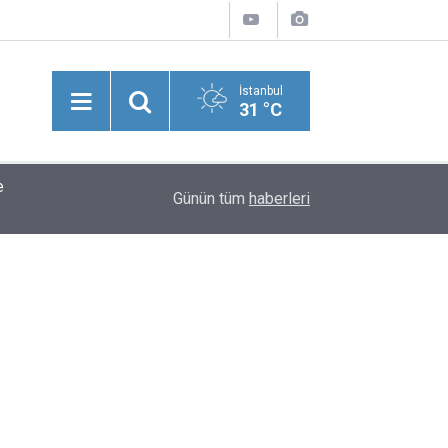
İstanbul
31 °C
e
İletişim Başkanı Duran'dan "Mekke Ortak Savunm
16:09
Günün tüm
haberleri
Açıklama