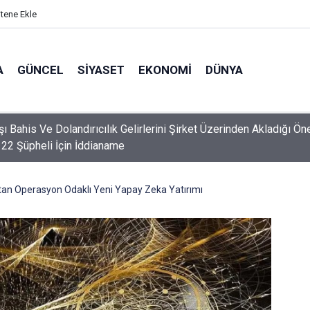
itene Ekle
A
GÜNCEL
SIYASET
EKONOMI
DÜNYA
şı Bahis Ve Dolandırıcılık Gelirlerini Şirket Üzerinden Akladığı Ön
 22 Şüpheli İçin İddianame
an Operasyon Odaklı Yeni Yapay Zeka Yatırımı