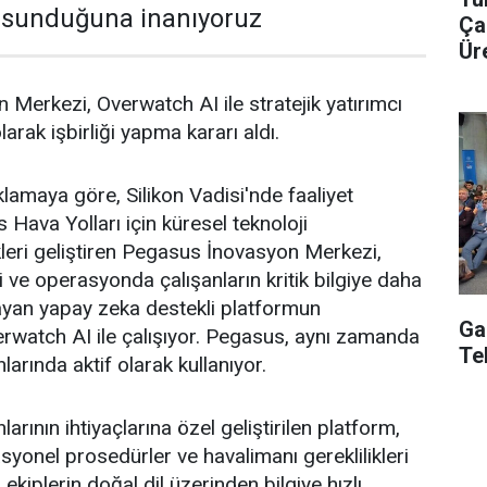
r sunduğuna inanıyoruz
Ça
Üre
Merkezi, Overwatch AI ile stratejik yatırımcı
larak işbirliği yapma kararı aldı.
klamaya göre, Silikon Vadisi'nde faaliyet
Hava Yolları için küresel teknoloji
ikleri geliştiren Pegasus İnovasyon Merkezi,
eri ve operasyonda çalışanların kritik bilgiye daha
layan yapay zeka destekli platformun
Ga
verwatch AI ile çalışıyor. Pegasus, aynı zamanda
Te
arında aktif olarak kullanıyor.
rının ihtiyaçlarına özel geliştirilen platform,
syonel prosedürler ve havalimanı gereklilikleri
a ekiplerin doğal dil üzerinden bilgiye hızlı