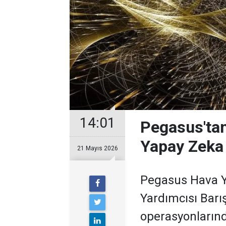
14:01
Pegasus'tan
Yapay Zeka 
21 Mayıs 2026
Pegasus Hava Yo
Yardımcısı Barı
operasyonların