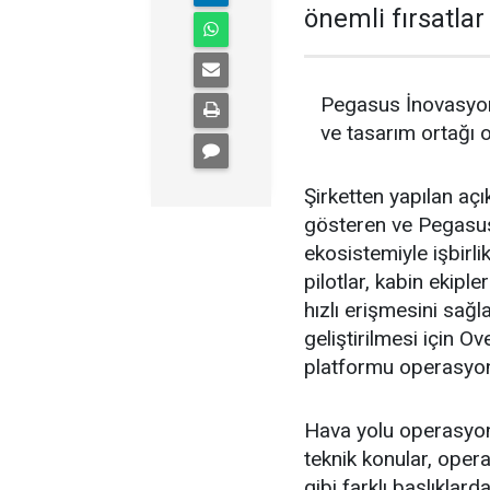
önemli fırsatla
Pegasus İnovasyon 
ve tasarım ortağı o
Şirketten yapılan açı
gösteren ve Pegasus 
ekosistemiyle işbirl
pilotlar, kabin ekipl
hızlı erişmesini sağ
geliştirilmesi için O
platformu operasyonl
Hava yolu operasyonla
teknik konular, opera
gibi farklı başlıklard