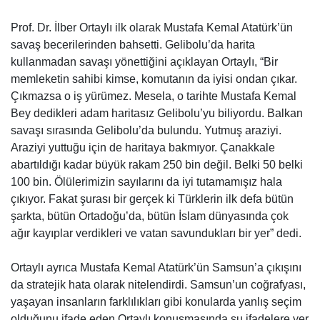
Prof. Dr. İlber Ortaylı ilk olarak Mustafa Kemal Atatürk’ün
savaş becerilerinden bahsetti. Gelibolu’da harita
kullanmadan savaşı yönettiğini açıklayan Ortaylı, “Bir
memleketin sahibi kimse, komutanın da iyisi ondan çıkar.
Çıkmazsa o iş yürümez. Mesela, o tarihte Mustafa Kemal
Bey dedikleri adam haritasız Gelibolu’yu biliyordu. Balkan
savaşı sırasında Gelibolu’da bulundu. Yutmuş araziyi.
Araziyi yuttuğu için de haritaya bakmıyor. Çanakkale
abartıldığı kadar büyük rakam 250 bin değil. Belki 50 belki
100 bin. Ölülerimizin sayılarını da iyi tutamamışız hala
çıkıyor. Fakat şurası bir gerçek ki Türklerin ilk defa bütün
şarkta, bütün Ortadoğu’da, bütün İslam dünyasında çok
ağır kayıplar verdikleri ve vatan savundukları bir yer” dedi.
Ortaylı ayrıca Mustafa Kemal Atatürk’ün Samsun’a çıkışını
da stratejik hata olarak nitelendirdi. Samsun’un coğrafyası,
yaşayan insanların farklılıkları gibi konularda yanlış seçim
olduğunu ifade eden Ortaylı konuşmasında şu ifadelere yer