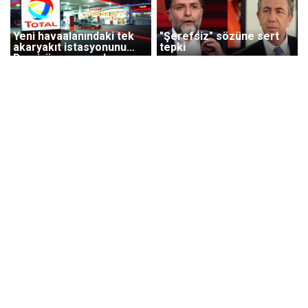
Yeni havaalanındaki tek
"Şerefsiz" sözüne sert
akaryakıt istasyonunu
tepki
Demirören açacak