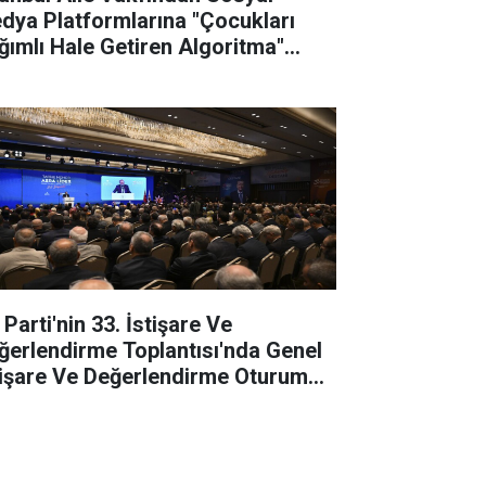
dya Platformlarına "Çocukları
ğımlı Hale Getiren Algoritma"
vası
Parti'nin 33. İstişare Ve
ğerlendirme Toplantısı'nda Genel
tişare Ve Değerlendirme Oturumu
pıldı