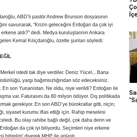
Ço
İç
daroğlu, ABD’li pastör Andrew Brunson dosyasının
Gö
ğini savunarak, “Krizin geleceğini Erdoğan da çok iyi
e erkene aldı?” dedi. Medya kuruluşlarının Ankara
 gelen Kemal Kılıçdaroğlu, özetle şunları söyledi:
EĞİL
 Merkel istedi tak diye verdiler. Deniz Yücel... Bana
stünlüğü, yargı bağımsızlığından söz edeceksiniz.
. En son Yunanistan. Ne oldu, niye verildi? Erdoğan ile
Sa
aşma var. Faturasını da 80 milyon ödüyor. Dış politikada
"S
armak gerekiyor. En son ABD’ye bürokratlar gitti, niçin;
i, siyaset kurumu iflas ettiği için. Rahip meselesi
eledi. Bu olay rahibe bağlı değil, çok daha derin ve
 Erdoğan da çok iyi biliyordu. Seçimleri niye erkene
şi bitirelim’ diyerek MHP ile anlaştı.