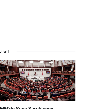
yaset
MM'de Suça Sürüklenen