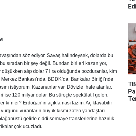
Edi
M
savaşından söz ediyor. Savaş halindeysek, dolarda bu
 sıradan bir şey değil. Bundan birileri kazanıyor,
ar düşükken alıp dolar 7 lira olduğunda bozduranlar, kim
r Merkez Bankası’nda, BDDK’da, Bankalar Birliği’nde
TB
ını istiyorum. Kazananlar var. Dövizle ihale alanlar.
Pa
 ise 120 milyar dolar. Bu süreçte spekülatif gelen,
Te
er kimler? Erdoğan’ın açıklaması lazım. Açıklayabilir
De
vurgunu vuranların büyük kısmı zaten yandaşları.
ağanüstü gelirle ciddi sermaye transferlerine hazırlık
rikalar çok ucuzladı.