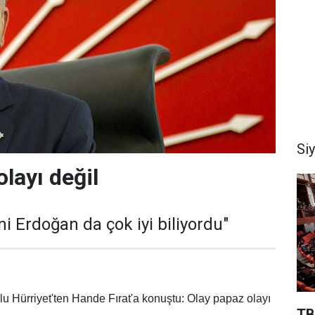
Si
layı değil
ni Erdoğan da çok iyi biliyordu"
lu Hürriyet'ten Hande Fırat'a konuştu: Olay papaz olayı
TB