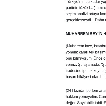
Türkiye’nin bu kadar yo
partinin tüzük bağlamın
seçim analizi ortaya kon
gerçekleşseydi... Daha ma
MUHARREM BEY'İN H
(Muharrem İnce, İstanbul
yönelik kararı tek başı
onu bilmiyorum. Önce o 
veririz. Şu aşamada, ‘Ş
iradesine ipotek koymuş 
başarı hikâyesi olan b
(24 Haziran performansı
hakkını yemeyelim. Cumh
değer. Sayılabilir tabi