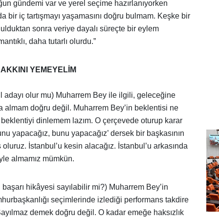
ğun gündemi var ve yerel seçime hazırlanıyorken
da bir iç tartışmayı yaşamasını doğru bulmam. Keşke bir
ulduktan sonra veriye dayalı süreçte bir eylem
ntıklı, daha tutarlı olurdu.”
AKKINI YEMEYELİM
 adayı olur mu) Muharrem Bey ile ilgili, geleceğine
ma almam doğru değil. Muharrem Bey’in beklentisi ne
beklentiyi dinlemem lazım. O çerçevede oturup karar
unu yapacağız, bunu yapacağız’ dersek bir başkasının
oluruz. İstanbul’u kesin alacağız. İstanbul’u arkasında
iriyle almamız mümkün.
 başarı hikâyesi sayılabilir mi?) Muharrem Bey’in
urbaşkanlığı seçimlerinde izlediği performans takdire
i. Sayılmaz demek doğru değil. O kadar emeğe haksızlık