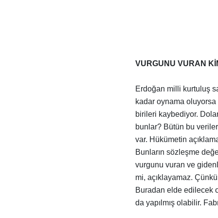
VURGUNU VURAN Kİ
Erdoğan milli kurtuluş 
kadar oynama oluyorsa bu
birileri kaybediyor. Dol
bunlar? Bütün bu verile
var. Hükümetin açıklamas
Bunların sözleşme değeri
vurgunu vuran ve gidenl
mi, açıklayamaz. Çünkü 
Buradan elde edilecek ol
da yapılmış olabilir. Fab