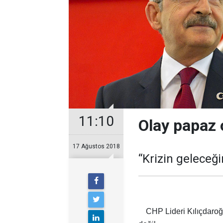
11:10
Olay papaz o
17 Ağustos 2018
“Krizin geleceği
CHP Lideri Kılıçdaroğ