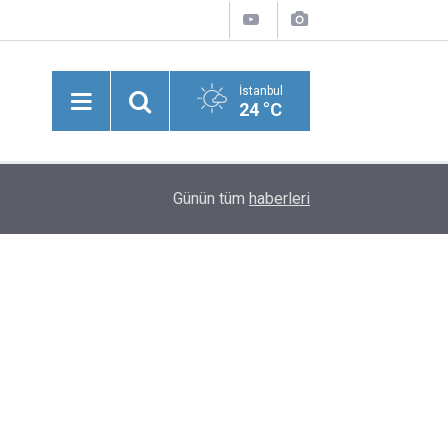
İstanbul
24 °C
09:35
Bergüzar Korel'den Evlilik Yıl Dönümü Paylaşımı
Günün tüm
haberleri