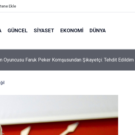
itene Ekle
A
GÜNCEL
SIYASET
EKONOMI
DÜNYA
m Oyuncusu Faruk Peker Komşusundan Şikayetçi: Tehdit Edildim
ğil