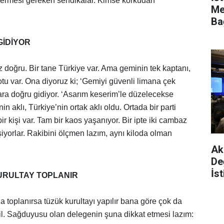
vermesi gereken sendikalar. Kimse korkudan
Me
Ba
Da
GİDİYOR
 doğru. Bir tane Türkiye var. Ama geminin tek kaptanı,
otu var. Ona diyoruz ki; ‘Gemiyi güvenli limana çek
ara doğru gidiyor. ‘Asarım keserim’le düzelecekse
nin aklı, Türkiye’nin ortak aklı oldu. Ortada bir parti
ir kişi var. Tam bir kaos yaşanıyor. Bir ipte iki cambaz
eşiyorlar. Rakibini ölçmen lazım, aynı kiloda olman
Ak 
De
İs
URULTAY TOPLANIR
Ya
za toplanırsa tüzük kurultayı yapılır bana göre çok da
il. Sağduyusu olan delegenin şuna dikkat etmesi lazım: