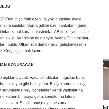
BULDU
PK’nın, hiçbirinin özerkliği yok. Hepsine siyasi
 süre sustular. Sonra gittiler özel bankaların genel
Onları kanal kanal dolaştırdılar. AB ile karşılıklı sıcak
an sıkıştı, kendisine dost arıyor. Acaba Putin mi olur,
tar’ı buldu. Ülkenizde demokrasiyi geliştirmezsiniz
ız. Gerçekçi olmak lazım.
AMAN KONUŞACAK
açıklama yaptı. Fakat sendikaların ağızları bantlı.
banlık koyun gibi bekliyorlar. Bu işin sorumlusu işçi,
şin sorumlusu ülkeyi yönetenler, kendi yanlışlarına
ndikaların bir araya gelip, kendilerine fatura
etmesi lazım. Şimdi konuşmayıp ne zaman
İs