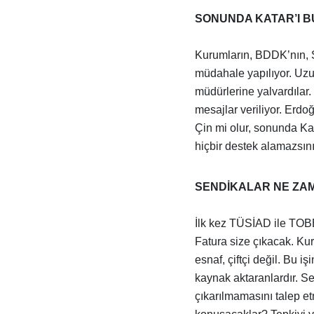
SONUNDA KATAR’I 
Kurumların, BDDK’nın, S
müdahale yapılıyor. Uzun
müdürlerine yalvardılar. 
mesajlar veriliyor. Erdoğ
Çin mi olur, sonunda Ka
hiçbir destek alamazsın
SENDİKALAR NE Z
İlk kez TÜSİAD ile TOBB 
Fatura size çıkacak. Kur
esnaf, çiftçi değil. Bu i
kaynak aktaranlardır. Se
çıkarılmamasını talep 