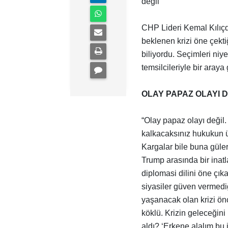
değil
CHP Lideri Kemal Kılıç
beklenen krizi öne çekti
biliyordu. Seçimleri niy
temsilcileriyle bir araya
OLAY PAPAZ OLAYI D
“Olay papaz olayı değil.
kalkacaksınız hukukun ü
Kargalar bile buna güler
Trump arasında bir inatl
diplomasi dilini öne çık
siyasiler güven vermediğ
yaşanacak olan krizi önc
köklü. Krizin geleceğini
aldı? ‘Erkene alalım bu i