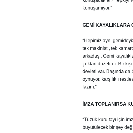
konuşacaklar? Tepkiyi 
konuşamıyor.”
GEMİ KAYALIKLARA 
“Hepimiz aynı gemideyiz
tek makinisti, tek kamar
arkadaş’. Gemi kayalıkl
çoktan düzelirdi. Bir kişi
devleti var. Başında da b
oynuyor, karşılıklı restl
lazım.”
İMZA TOPLANIRSA K
“Tüzük kurultayı için im
büyütülecek bir şey değ