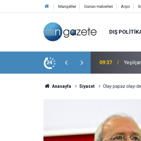
Manşetler
Günün Haberleri
Arşiv
S
DIŞ POLITIK
h Kuru
24
09:37
Yeşilça
Anasayfa
Siyaset
Olay papaz olayı de