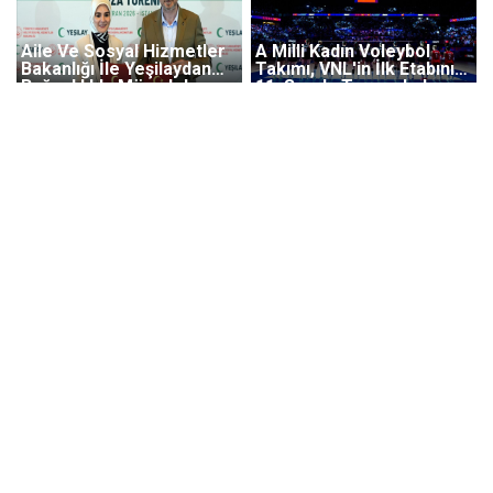
Aile Ve Sosyal Hizmetler
A Milli Kadın Voleybol
Bakanlığı İle Yeşilaydan
Takımı, VNL'in İlk Etabını
Bağımlılıkla Mücadele
11. Sırada Tamamladı
Protokolü