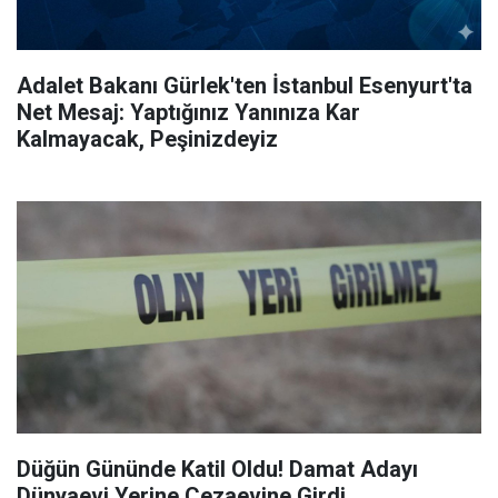
Adalet Bakanı Gürlek'ten İstanbul Esenyurt'ta
Net Mesaj: Yaptığınız Yanınıza Kar
Kalmayacak, Peşinizdeyiz
Düğün Gününde Katil Oldu! Damat Adayı
Dünyaevi Yerine Cezaevine Girdi