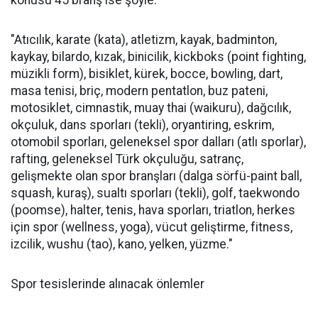
konusu 45 branş ise şöyle:
"Atıcılık, karate (kata), atletizm, kayak, badminton,
kaykay, bilardo, kızak, binicilik, kickboks (point fighting,
müzikli form), bisiklet, kürek, bocce, bowling, dart,
masa tenisi, briç, modern pentatlon, buz pateni,
motosiklet, cimnastik, muay thai (waikuru), dağcılık,
okçuluk, dans sporları (tekli), oryantiring, eskrim,
otomobil sporları, geleneksel spor dalları (atlı sporlar),
rafting, geleneksel Türk okçuluğu, satranç,
gelişmekte olan spor branşları (dalga sörfü-paint ball,
squash, kuraş), sualtı sporları (tekli), golf, taekwondo
(poomse), halter, tenis, hava sporları, triatlon, herkes
için spor (wellness, yoga), vücut geliştirme, fitness,
izcilik, wushu (tao), kano, yelken, yüzme."
Spor tesislerinde alınacak önlemler